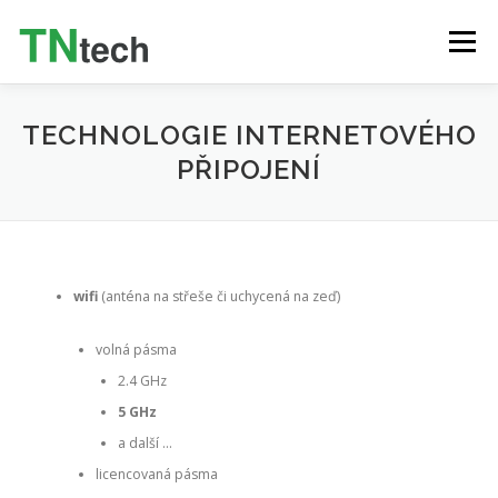
Menu
INTERNET
TELEVIZE (IPTV)
VOLÁNÍ
TECHNOLOGIE INTERNETOVÉHO
PŘIPOJENÍ
SLUŽBY
PRODUKTY
O NÁS
KONTAKT
ZÁKAZNICKÝ PORTÁL
ČEŠTINA
wifi
(anténa na střeše či uchycená na zeď)
volná pásma
2.4 GHz
5 GHz
a další …
licencovaná pásma