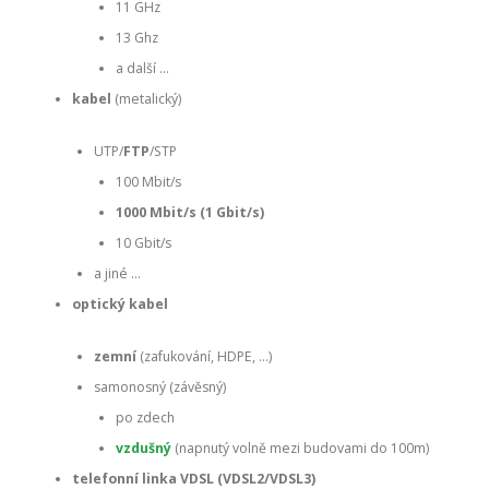
11 GHz
13 Ghz
a další …
kabel
(metalický)
UTP/
FTP
/STP
100 Mbit/s
1000 Mbit/s (1 Gbit/s)
10 Gbit/s
a jiné …
optický kabel
zemní
(zafukování, HDPE, …)
samonosný (závěsný)
po zdech
vzdušný
(napnutý volně mezi budovami do 100m)
telefonní linka VDSL (VDSL2/VDSL3)