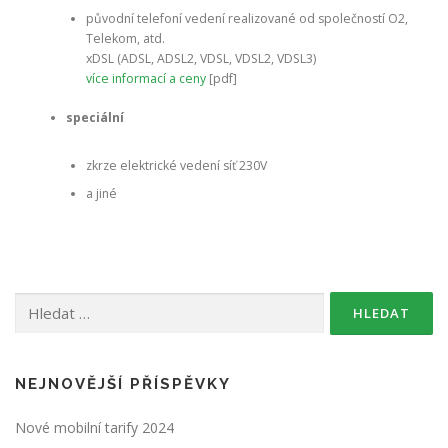
původní telefoní vedení realizované od společností O2,
Telekom, atd.
xDSL (ADSL, ADSL2, VDSL, VDSL2, VDSL3)
více informací a ceny
[pdf]
speciální
zkrze elektrické vedení síť 230V
a jiné
NEJNOVĚJŠÍ PŘÍSPĚVKY
Nové mobilní tarify 2024