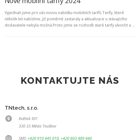
Nové mobilní tarify 2024
Vyjednali jsme pro vás novou nabídku mobilních tarifů Tarify, které
několik let nabízíme, již poměrně zastaraly a aktualizace u stávajícího
dodavatele nebyla možná.Proto jsme se rozhodli staré tarify ukončit a …
KONTAKTUJTE NÁS
TNtech, s.r.o.
Květná 301
330 33 Město Touškov
SMS:
+420 910 445 010
,
+420 603 489 440