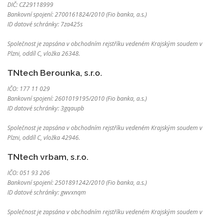
DIČ: CZ29118999
Bankovní spojení: 2700161824/2010 (Fio banka, a.s.)
ID datové schránky: 7za425s
Společnost je zapsána v obchodním rejstříku vedeném Krajským soudem v
Plzni, oddíl C, vložka 26348.
TNtech Berounka, s.r.o.
IČO: 177 11 029
Bankovní spojení: 2601019195/2010 (Fio banka, a.s.)
ID datové schránky: 3gqaupb
Společnost je zapsána v obchodním rejstříku vedeném Krajským soudem v
Plzni, oddíl C, vložka 42946.
TNtech vrbam, s.r.o.
IČO: 051 93 206
Bankovní spojení: 2501891242/2010 (Fio banka, a.s.)
ID datové schránky: gwvxnqm
Společnost je zapsána v obchodním rejstříku vedeném Krajským soudem v