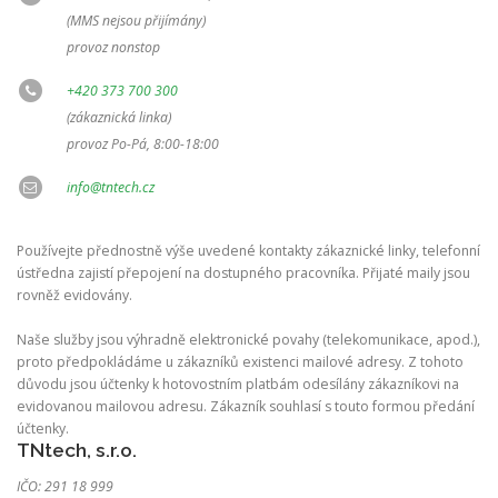
(MMS nejsou přijímány)
provoz nonstop
+420 373 700 300
(zákaznická linka)
provoz Po-Pá, 8:00-18:00
info@tntech.cz
Používejte přednostně výše uvedené kontakty zákaznické linky, telefonní
ústředna zajistí přepojení na dostupného pracovníka. Přijaté maily jsou
rovněž evidovány.
Naše služby jsou výhradně elektronické povahy (telekomunikace, apod.),
proto předpokládáme u zákazníků existenci mailové adresy. Z tohoto
důvodu jsou účtenky k hotovostním platbám odesílány zákazníkovi na
evidovanou mailovou adresu. Zákazník souhlasí s touto formou předání
účtenky.
TNtech, s.r.o.
IČO: 291 18 999