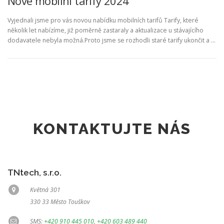
Nové mobilní tarify 2024
Vyjednali jsme pro vás novou nabídku mobilních tarifů Tarify, které
několik let nabízíme, již poměrně zastaraly a aktualizace u stávajícího
dodavatele nebyla možná.Proto jsme se rozhodli staré tarify ukončit a …
KONTAKTUJTE NÁS
TNtech, s.r.o.
Květná 301
330 33 Město Touškov
SMS:
+420 910 445 010
,
+420 603 489 440