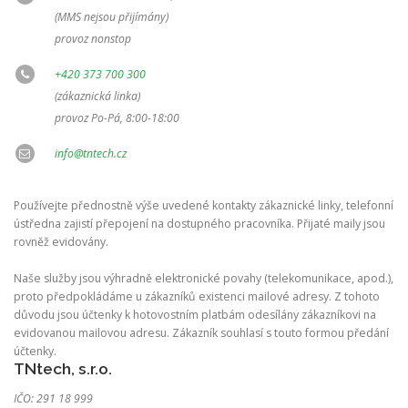
(MMS nejsou přijímány)
provoz nonstop
+420 373 700 300
(zákaznická linka)
provoz Po-Pá, 8:00-18:00
info@tntech.cz
Používejte přednostně výše uvedené kontakty zákaznické linky, telefonní
ústředna zajistí přepojení na dostupného pracovníka. Přijaté maily jsou
rovněž evidovány.
Naše služby jsou výhradně elektronické povahy (telekomunikace, apod.),
proto předpokládáme u zákazníků existenci mailové adresy. Z tohoto
důvodu jsou účtenky k hotovostním platbám odesílány zákazníkovi na
evidovanou mailovou adresu. Zákazník souhlasí s touto formou předání
účtenky.
TNtech, s.r.o.
IČO: 291 18 999