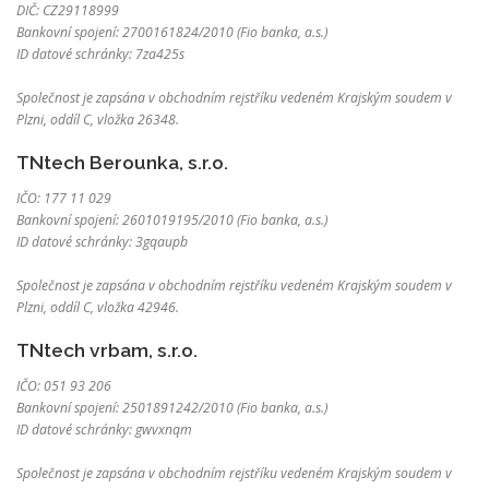
DIČ: CZ29118999
Bankovní spojení: 2700161824/2010 (Fio banka, a.s.)
ID datové schránky: 7za425s
Společnost je zapsána v obchodním rejstříku vedeném Krajským soudem v
Plzni, oddíl C, vložka 26348.
TNtech Berounka, s.r.o.
IČO: 177 11 029
Bankovní spojení: 2601019195/2010 (Fio banka, a.s.)
ID datové schránky: 3gqaupb
Společnost je zapsána v obchodním rejstříku vedeném Krajským soudem v
Plzni, oddíl C, vložka 42946.
TNtech vrbam, s.r.o.
IČO: 051 93 206
Bankovní spojení: 2501891242/2010 (Fio banka, a.s.)
ID datové schránky: gwvxnqm
Společnost je zapsána v obchodním rejstříku vedeném Krajským soudem v