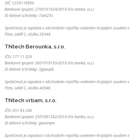
DIČ: CZ29118999
Bankovní spojení: 2700161824/2010 (Fio banka, a.s.)
ID datové schránky: 7za425s
Společnost je zapsána v obchodním rejstříku vedeném Krajským soudem v
Plzni, oddíl C, vložka 26348.
TNtech Berounka, s.r.o.
IČO: 177 11 029
Bankovní spojení: 2601019195/2010 (Fio banka, a.s.)
ID datové schránky: 3gqaupb
Společnost je zapsána v obchodním rejstříku vedeném Krajským soudem v
Plzni, oddíl C, vložka 42946.
TNtech vrbam, s.r.o.
IČO: 051 93 206
Bankovní spojení: 2501891242/2010 (Fio banka, a.s.)
ID datové schránky: gwvxnqm
Společnost je zapsána v obchodním rejstříku vedeném Krajským soudem v