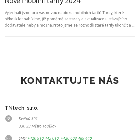
Nové mobilní tarify 2024
Vyjednali jsme pro vás novou nabídku mobilních tarifů Tarify, které
několik let nabízíme, již poměrně zastaraly a aktualizace u stávajícího
dodavatele nebyla možná.Proto jsme se rozhodli staré tarify ukončit a …
KONTAKTUJTE NÁS
TNtech, s.r.o.
Květná 301
330 33 Město Touškov
SMS:
+420 910 445 010
,
+420 603 489 440