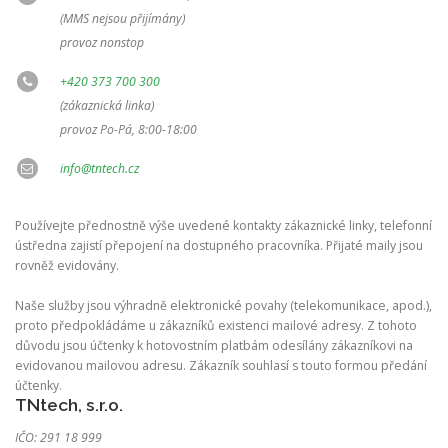
(MMS nejsou přijímány)
provoz nonstop
+420 373 700 300
(zákaznická linka)
provoz Po-Pá, 8:00-18:00
info@tntech.cz
Používejte přednostně výše uvedené kontakty zákaznické linky, telefonní
ústředna zajistí přepojení na dostupného pracovníka. Přijaté maily jsou
rovněž evidovány.
Naše služby jsou výhradně elektronické povahy (telekomunikace, apod.),
proto předpokládáme u zákazníků existenci mailové adresy. Z tohoto
důvodu jsou účtenky k hotovostním platbám odesílány zákazníkovi na
evidovanou mailovou adresu. Zákazník souhlasí s touto formou předání
účtenky.
TNtech, s.r.o.
IČO: 291 18 999