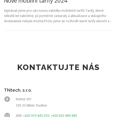
Nové mobilní tarify 2024
Vyjednali jsme pro vás novou nabídku mobilních tarifů Tarify, které
několik let nabízíme, již poměrně zastaraly a aktualizace u stávajícího
dodavatele nebyla možná.Proto jsme se rozhodli staré tarify ukončit a …
KONTAKTUJTE NÁS
TNtech, s.r.o.
Květná 301
330 33 Město Touškov
SMS:
+420 910 445 010
,
+420 603 489 440