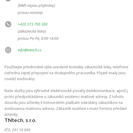
(MMS nejsou přijímány)
provoz nonstop
+420 373 700 300
(zákaznická linka)
provoz Po-Pá, 8:00-18:00
info@tntech.cz
Používejte přednostně výše uvedené kontakty zákaznické linky, telefonní
ústředna zajistí přepojení na dostupného pracovníka. Přijaté maily jsou
rovněž evidovány.
Naše služby jsou výhradně elektronické povahy (telekomunikace, apod.),
proto předpokládáme u zákazníků existenci mailové adresy. Z tohoto
důvodu jsou účtenky k hotovostním platbám odesílány zákazníkovi na
evidovanou mailovou adresu. Zákazník souhlasí s touto formou předání
účtenky.
TNtech, s.r.o.
IČO: 291 18 999