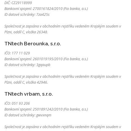
DIČ: CZ29118999
Bankovní spojení: 2700161824/2010 (Fio banka, a.s.)
ID datové schránky: 7za425s
Společnost je zapsána v obchodním rejstříku vedeném Krajským soudem v
Plzni, oddíl C, vložka 26348.
TNtech Berounka, s.r.o.
IČO: 177 11 029
Bankovní spojení: 2601019195/2010 (Fio banka, a.s.)
ID datové schránky: 3gqaupb
Společnost je zapsána v obchodním rejstříku vedeném Krajským soudem v
Plzni, oddíl C, vložka 42946.
TNtech vrbam, s.r.o.
IČO: 051 93 206
Bankovní spojení: 2501891242/2010 (Fio banka, a.s.)
ID datové schránky: gwvxnqm
Společnost je zapsána v obchodním rejstříku vedeném Krajským soudem v