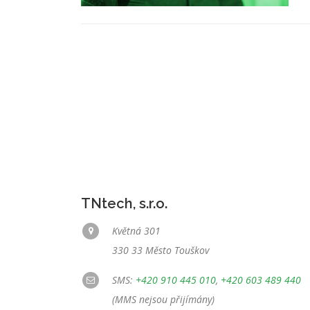
TNtech, s.r.o.
Květná 301
330 33 Město Touškov
SMS:
+420 910 445 010
,
+420 603 489 440
(MMS nejsou přijímány)