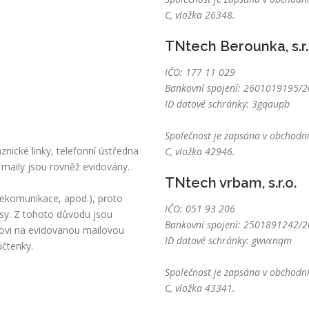
C, vložka 26348.
TNtech Berounka, s.r.
IČO: 177 11 029
Bankovní spojení: 2601019195/20
ID datové schránky: 3gqaupb
Společnost je zapsána v obchodní
nické linky, telefonní ústředna
C, vložka 42946.
 maily jsou rovněž evidovány.
TNtech vrbam, s.r.o.
lekomunikace, apod.), proto
IČO: 051 93 206
sy. Z tohoto důvodu jsou
Bankovní spojení: 2501891242/20
kovi na evidovanou mailovou
ID datové schránky: gwvxnqm
účtenky.
Společnost je zapsána v obchodní
C, vložka 43341.