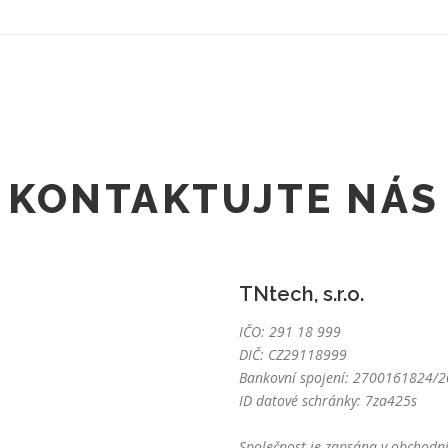
KONTAKTUJTE NÁS
TNtech, s.r.o.
IČO: 291 18 999
DIČ: CZ29118999
Bankovní spojení: 2700161824/20
ID datové schránky: 7za425s
Společnost je zapsána v obchodní