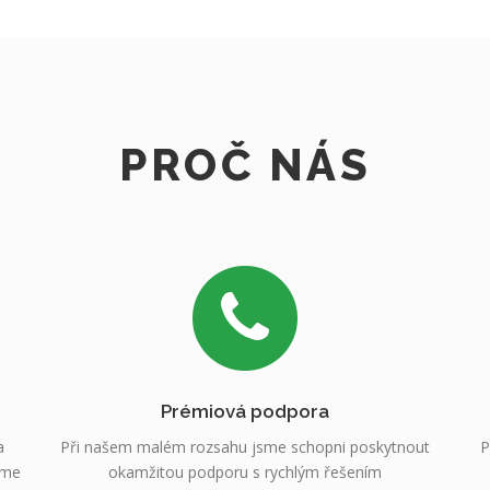
PROČ NÁS
Prémiová podpora
a
Při našem malém rozsahu jsme schopni poskytnout
P
sme
okamžitou podporu s rychlým řešením