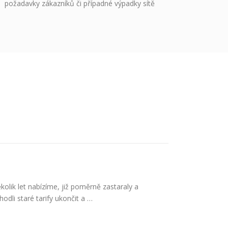
požadavky zákazníků či případné výpadky sítě
kolik let nabízíme, již poměrně zastaraly a
dli staré tarify ukončit a …