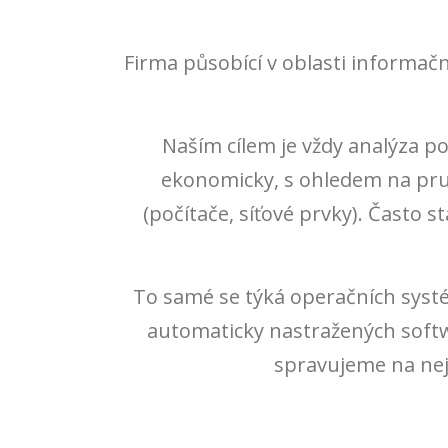
Firma působící v oblasti informačn
Naším cílem je vždy analýza p
ekonomicky, s ohledem na prudk
(počítače, síťové prvky). Často
To samé se týká operačních syst
automaticky nastražených soft
spravujeme na nejn