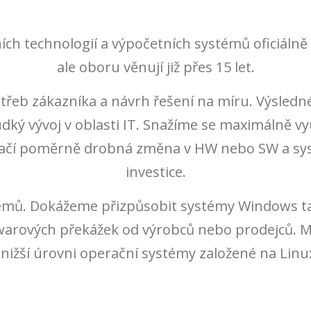
ích technologií a výpočetních systémů oficiáln
ale oboru věnují již přes 15 let.
otřeb zákazníka a návrh řešení na míru. Výsledn
ý vývoj v oblasti IT. Snažíme se maximálně využí
 stačí poměrně drobná změna v HW nebo SW a sy
investice.
émů. Dokážeme přizpůsobit systémy Windows ta
warových překážek od výrobců nebo prodejců.
ižší úrovni operační systémy založené na Linux