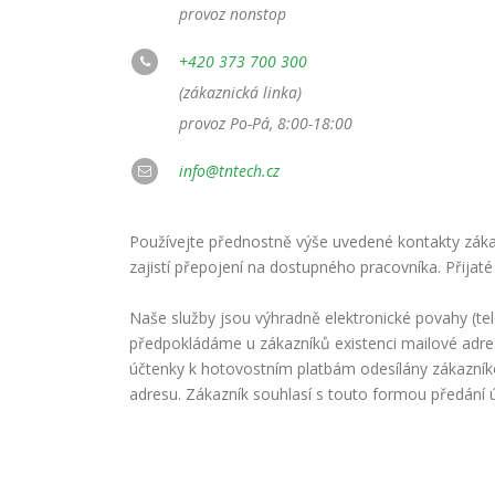
provoz nonstop
+420 373 700 300
(zákaznická linka)
provoz Po-Pá, 8:00-18:00
info@tntech.cz
Používejte přednostně výše uvedené kontakty zákaz
zajistí přepojení na dostupného pracovníka. Přijaté
Naše služby jsou výhradně elektronické povahy (te
předpokládáme u zákazníků existenci mailové adre
účtenky k hotovostním platbám odesílány zákazní
adresu. Zákazník souhlasí s touto formou předání 