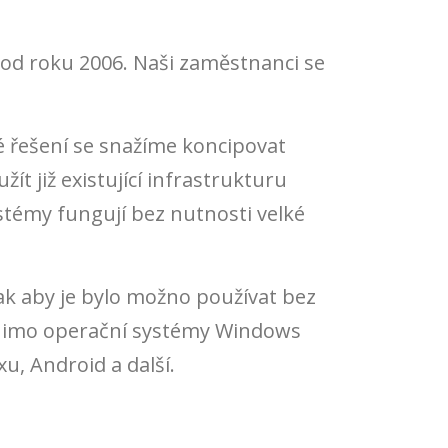
ě od roku 2006. Naši zaměstnanci se
é řešení se snažíme koncipovat
t již existující infrastrukturu
stémy fungují bez nutnosti velké
k aby je bylo možno používat bez
 Mimo operační systémy Windows
u, Android a další.