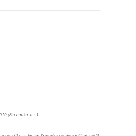
10 (Fio banka, a.s.)
m rejstříku vedeném Krajským soudem v Plzni, oddíl