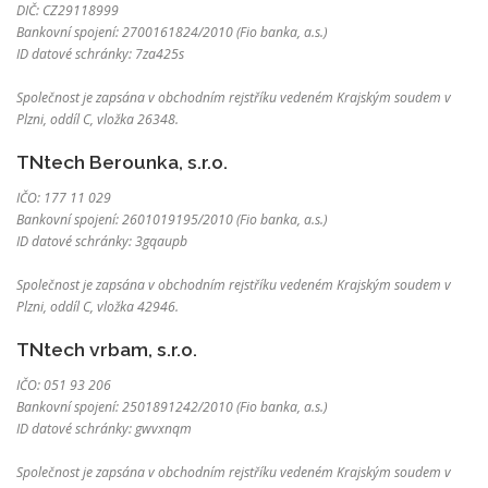
DIČ: CZ29118999
Bankovní spojení: 2700161824/2010 (Fio banka, a.s.)
ID datové schránky: 7za425s
Společnost je zapsána v obchodním rejstříku vedeném Krajským soudem v
Plzni, oddíl C, vložka 26348.
TNtech Berounka, s.r.o.
IČO: 177 11 029
Bankovní spojení: 2601019195/2010 (Fio banka, a.s.)
ID datové schránky: 3gqaupb
Společnost je zapsána v obchodním rejstříku vedeném Krajským soudem v
Plzni, oddíl C, vložka 42946.
TNtech vrbam, s.r.o.
IČO: 051 93 206
Bankovní spojení: 2501891242/2010 (Fio banka, a.s.)
ID datové schránky: gwvxnqm
Společnost je zapsána v obchodním rejstříku vedeném Krajským soudem v