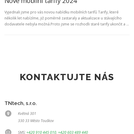
Nové mobilní tarify 2024
Vyjednali jsme pro vás novou nabídku mobilních tarifů Tarify, které
několik let nabízíme, již poměrně zastaraly a aktualizace u stávajícího
dodavatele nebyla možná.Proto jsme se rozhodli staré tarify ukončit a …
KONTAKTUJTE NÁS
TNtech, s.r.o.
Květná 301
330 33 Město Touškov
SMS:
+420 910 445 010
,
+420 603 489 440