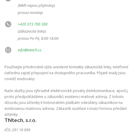
(MMS nejsou přijímány)
provoz nonstop
+420 373 700 300
(zákaznická linka)
provoz Po-Pá, 8:00-18:00
info@tntech.cz
Používejte přednostně výše uvedené kontakty zákaznické linky, telefonní
ústředna zajistí přepojení na dostupného pracovníka. Přijaté maily jsou
rovněž evidovány.
Naše služby jsou výhradně elektronické povahy (telekomunikace, apod.),
proto předpokládáme u zákazníků existenci mailové adresy. Z tohoto
důvodu jsou účtenky k hotovostním platbám odesílány zákazníkovi na
evidovanou mailovou adresu. Zákazník souhlasí s touto formou předání
účtenky.
TNtech, s.r.o.
IČO: 291 18 999