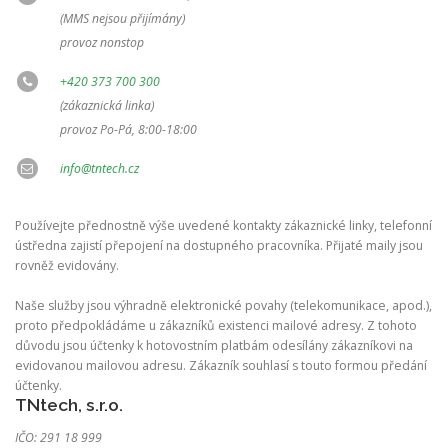
(MMS nejsou přijímány)
provoz nonstop
+420 373 700 300
(zákaznická linka)
provoz Po-Pá, 8:00-18:00
info@tntech.cz
Používejte přednostně výše uvedené kontakty zákaznické linky, telefonní
ústředna zajistí přepojení na dostupného pracovníka. Přijaté maily jsou
rovněž evidovány.
Naše služby jsou výhradně elektronické povahy (telekomunikace, apod.),
proto předpokládáme u zákazníků existenci mailové adresy. Z tohoto
důvodu jsou účtenky k hotovostním platbám odesílány zákazníkovi na
evidovanou mailovou adresu. Zákazník souhlasí s touto formou předání
účtenky.
TNtech, s.r.o.
IČO: 291 18 999