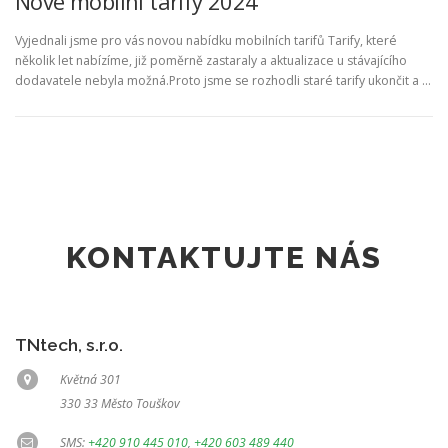
Nové mobilní tarify 2024
Vyjednali jsme pro vás novou nabídku mobilních tarifů Tarify, které
několik let nabízíme, již poměrně zastaraly a aktualizace u stávajícího
dodavatele nebyla možná.Proto jsme se rozhodli staré tarify ukončit a …
KONTAKTUJTE NÁS
TNtech, s.r.o.
Květná 301
330 33 Město Touškov
SMS:
+420 910 445 010
,
+420 603 489 440