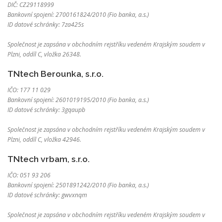
DIČ: CZ29118999
Bankovní spojení: 2700161824/2010 (Fio banka, a.s.)
ID datové schránky: 7za425s
Společnost je zapsána v obchodním rejstříku vedeném Krajským soudem v
Plzni, oddíl C, vložka 26348.
TNtech Berounka, s.r.o.
IČO: 177 11 029
Bankovní spojení: 2601019195/2010 (Fio banka, a.s.)
ID datové schránky: 3gqaupb
Společnost je zapsána v obchodním rejstříku vedeném Krajským soudem v
Plzni, oddíl C, vložka 42946.
TNtech vrbam, s.r.o.
IČO: 051 93 206
Bankovní spojení: 2501891242/2010 (Fio banka, a.s.)
ID datové schránky: gwvxnqm
Společnost je zapsána v obchodním rejstříku vedeném Krajským soudem v