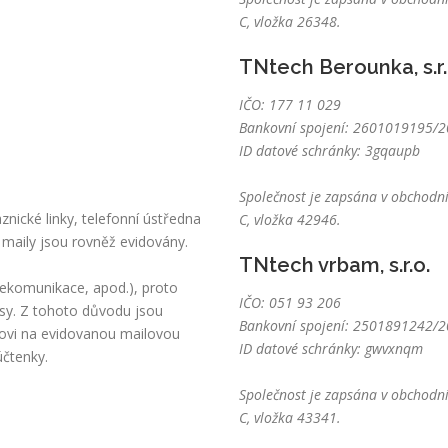
C, vložka 26348.
TNtech Berounka, s.r.
IČO: 177 11 029
Bankovní spojení: 2601019195/20
ID datové schránky: 3gqaupb
Společnost je zapsána v obchodní
nické linky, telefonní ústředna
C, vložka 42946.
 maily jsou rovněž evidovány.
TNtech vrbam, s.r.o.
lekomunikace, apod.), proto
IČO: 051 93 206
sy. Z tohoto důvodu jsou
Bankovní spojení: 2501891242/20
kovi na evidovanou mailovou
ID datové schránky: gwvxnqm
účtenky.
Společnost je zapsána v obchodní
C, vložka 43341.