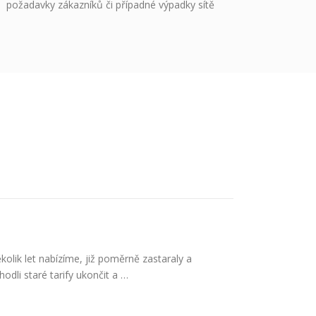
požadavky zákazníků či případné výpadky sítě
kolik let nabízíme, již poměrně zastaraly a
dli staré tarify ukončit a …