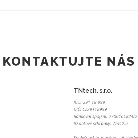
KONTAKTUJTE NÁS
TNtech, s.r.o.
IČO: 291 18 999
DIČ: CZ29118999
Bankovní spojení: 2700161824/20
ID datové schránky: 7za425s
Společnost je zapsána v obchodní