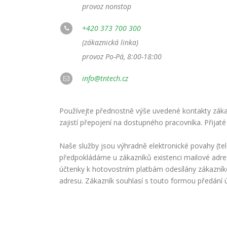
provoz nonstop
+420 373 700 300
(zákaznická linka)
provoz Po-Pá, 8:00-18:00
info@tntech.cz
Používejte přednostně výše uvedené kontakty zákaz
zajistí přepojení na dostupného pracovníka. Přijaté
Naše služby jsou výhradně elektronické povahy (te
předpokládáme u zákazníků existenci mailové adre
účtenky k hotovostním platbám odesílány zákazní
adresu. Zákazník souhlasí s touto formou předání 