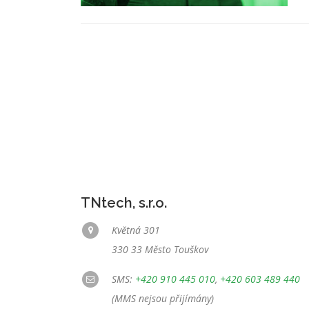
TNtech, s.r.o.
Květná 301
330 33 Město Touškov
SMS:
+420 910 445 010
,
+420 603 489 440
(MMS nejsou přijímány)