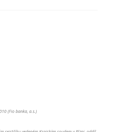
10 (Fio banka, a.s.)
m rejstříku vedeném Krajským soudem v Plzni, oddíl