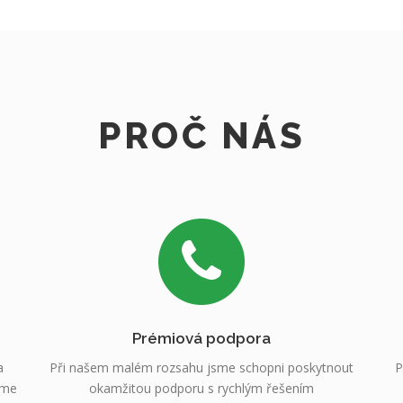
PROČ NÁS
Prémiová podpora
a
Při našem malém rozsahu jsme schopni poskytnout
P
sme
okamžitou podporu s rychlým řešením