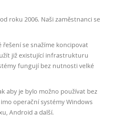
ě od roku 2006. Naši zaměstnanci se
é řešení se snažíme koncipovat
t již existující infrastrukturu
stémy fungují bez nutnosti velké
k aby je bylo možno používat bez
 Mimo operační systémy Windows
u, Android a další.