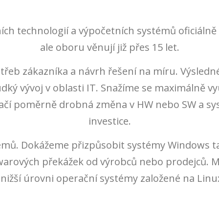
ích technologií a výpočetních systémů oficiáln
ale oboru věnují již přes 15 let.
otřeb zákazníka a návrh řešení na míru. Výsledn
ý vývoj v oblasti IT. Snažíme se maximálně využí
 stačí poměrně drobná změna v HW nebo SW a sy
investice.
émů. Dokážeme přizpůsobit systémy Windows ta
warových překážek od výrobců nebo prodejců.
ižší úrovni operační systémy založené na Linux