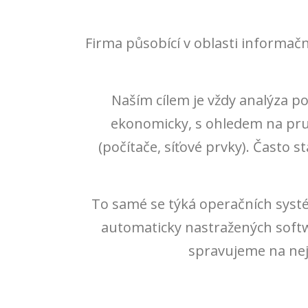
Firma působící v oblasti informačn
Naším cílem je vždy analýza p
ekonomicky, s ohledem na prudk
(počítače, síťové prvky). Často
To samé se týká operačních syst
automaticky nastražených soft
spravujeme na nejn