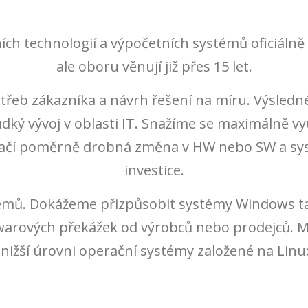
ích technologií a výpočetních systémů oficiáln
ale oboru věnují již přes 15 let.
otřeb zákazníka a návrh řešení na míru. Výsledn
ý vývoj v oblasti IT. Snažíme se maximálně využí
 stačí poměrně drobná změna v HW nebo SW a sy
investice.
émů. Dokážeme přizpůsobit systémy Windows ta
warových překážek od výrobců nebo prodejců.
ižší úrovni operační systémy založené na Linux