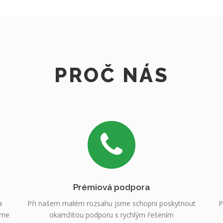
PROČ NÁS
Prémiová podpora
a
Při našem malém rozsahu jsme schopni poskytnout
P
sme
okamžitou podporu s rychlým řešením