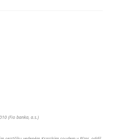
10 (Fio banka, a.s.)
m rejstříku vedeném Krajským soudem v Plzni, oddíl