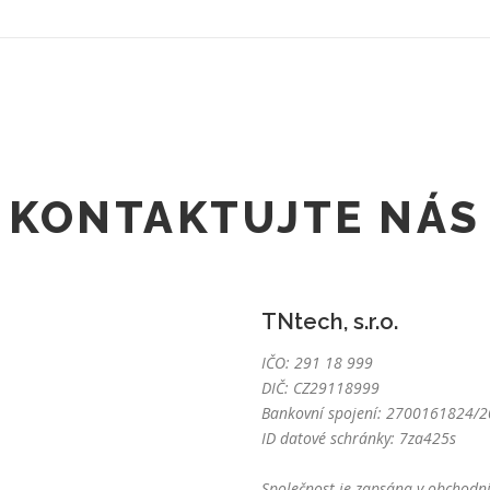
KONTAKTUJTE NÁS
TNtech, s.r.o.
IČO: 291 18 999
DIČ: CZ29118999
Bankovní spojení: 2700161824/20
ID datové schránky: 7za425s
Společnost je zapsána v obchodní