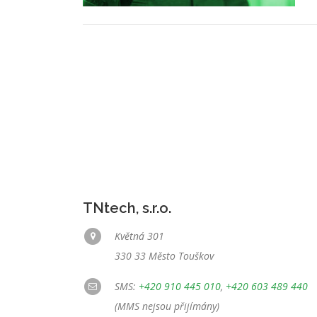
TNtech, s.r.o.
Květná 301
330 33 Město Touškov
SMS:
+420 910 445 010
,
+420 603 489 440
(MMS nejsou přijímány)