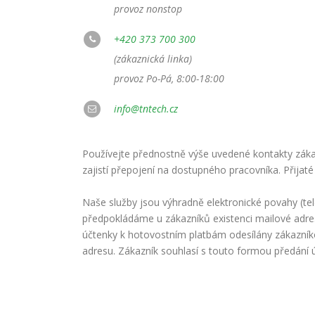
provoz nonstop
+420 373 700 300
(zákaznická linka)
provoz Po-Pá, 8:00-18:00
info@tntech.cz
Používejte přednostně výše uvedené kontakty zákaz
zajistí přepojení na dostupného pracovníka. Přijaté
Naše služby jsou výhradně elektronické povahy (te
předpokládáme u zákazníků existenci mailové adre
účtenky k hotovostním platbám odesílány zákazní
adresu. Zákazník souhlasí s touto formou předání 