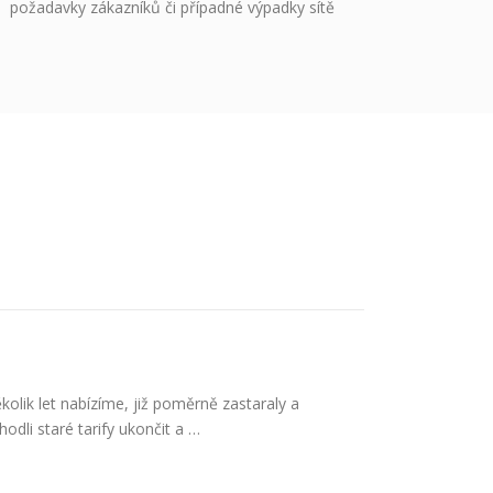
požadavky zákazníků či případné výpadky sítě
kolik let nabízíme, již poměrně zastaraly a
dli staré tarify ukončit a …