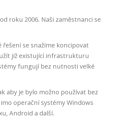
ě od roku 2006. Naši zaměstnanci se
é řešení se snažíme koncipovat
t již existující infrastrukturu
stémy fungují bez nutnosti velké
k aby je bylo možno používat bez
 Mimo operační systémy Windows
u, Android a další.