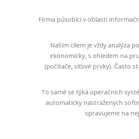
Firma působící v oblasti informačn
Naším cílem je vždy analýza p
ekonomicky, s ohledem na prudk
(počítače, síťové prvky). Často
To samé se týká operačních syst
automaticky nastražených soft
spravujeme na nejn