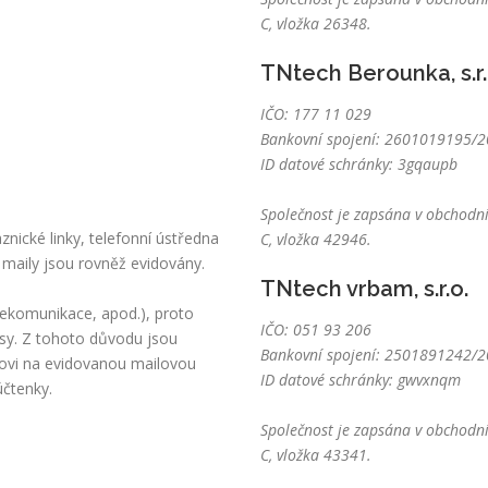
C, vložka 26348.
TNtech Berounka, s.r.
IČO: 177 11 029
Bankovní spojení: 2601019195/20
ID datové schránky: 3gqaupb
Společnost je zapsána v obchodní
nické linky, telefonní ústředna
C, vložka 42946.
 maily jsou rovněž evidovány.
TNtech vrbam, s.r.o.
lekomunikace, apod.), proto
IČO: 051 93 206
sy. Z tohoto důvodu jsou
Bankovní spojení: 2501891242/20
kovi na evidovanou mailovou
ID datové schránky: gwvxnqm
účtenky.
Společnost je zapsána v obchodní
C, vložka 43341.