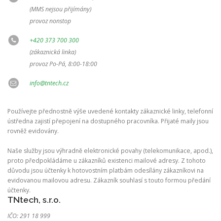
(MMS nejsou přijímány)
provoz nonstop
+420 373 700 300
(zákaznická linka)
provoz Po-Pá, 8:00-18:00
info@tntech.cz
Používejte přednostně výše uvedené kontakty zákaznické linky, telefonní
ústředna zajistí přepojení na dostupného pracovníka. Přijaté maily jsou
rovněž evidovány.
Naše služby jsou výhradně elektronické povahy (telekomunikace, apod.),
proto předpokládáme u zákazníků existenci mailové adresy. Z tohoto
důvodu jsou účtenky k hotovostním platbám odesílány zákazníkovi na
evidovanou mailovou adresu. Zákazník souhlasí s touto formou předání
účtenky.
TNtech, s.r.o.
IČO: 291 18 999