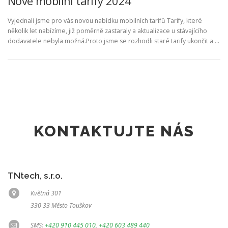
Nové mobilní tarify 2024
Vyjednali jsme pro vás novou nabídku mobilních tarifů Tarify, které
několik let nabízíme, již poměrně zastaraly a aktualizace u stávajícího
dodavatele nebyla možná.Proto jsme se rozhodli staré tarify ukončit a …
KONTAKTUJTE NÁS
TNtech, s.r.o.
Květná 301
330 33 Město Touškov
SMS:
+420 910 445 010
,
+420 603 489 440