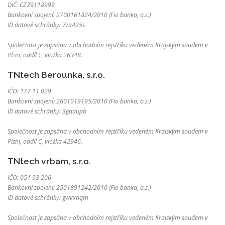
DIČ: CZ29118999
Bankovní spojení: 2700161824/2010 (Fio banka, a.s.)
ID datové schránky: 7za425s
Společnost je zapsána v obchodním rejstříku vedeném Krajským soudem v
Plzni, oddíl C, vložka 26348.
TNtech Berounka, s.r.o.
IČO: 177 11 029
Bankovní spojení: 2601019195/2010 (Fio banka, a.s.)
ID datové schránky: 3gqaupb
Společnost je zapsána v obchodním rejstříku vedeném Krajským soudem v
Plzni, oddíl C, vložka 42946.
TNtech vrbam, s.r.o.
IČO: 051 93 206
Bankovní spojení: 2501891242/2010 (Fio banka, a.s.)
ID datové schránky: gwvxnqm
Společnost je zapsána v obchodním rejstříku vedeném Krajským soudem v