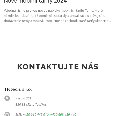
Nové mobilní tarify 2024
Vyjednali jsme pro vás novou nabídku mobilních tarifů Tarify, které
několik let nabízíme, již poměrně zastaraly a aktualizace u stávajícího
dodavatele nebyla možná.Proto jsme se rozhodli staré tarify ukončit a …
KONTAKTUJTE NÁS
TNtech, s.r.o.
Květná 301
330 33 Město Touškov
SMS:
+420 910 445 010
,
+420 603 489 440