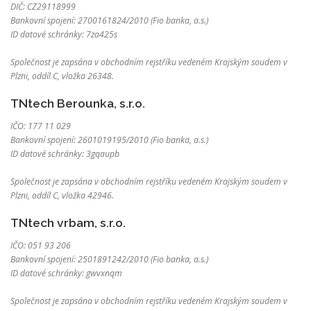
DIČ: CZ29118999
Bankovní spojení: 2700161824/2010 (Fio banka, a.s.)
ID datové schránky: 7za425s
Společnost je zapsána v obchodním rejstříku vedeném Krajským soudem v
Plzni, oddíl C, vložka 26348.
TNtech Berounka, s.r.o.
IČO: 177 11 029
Bankovní spojení: 2601019195/2010 (Fio banka, a.s.)
ID datové schránky: 3gqaupb
Společnost je zapsána v obchodním rejstříku vedeném Krajským soudem v
Plzni, oddíl C, vložka 42946.
TNtech vrbam, s.r.o.
IČO: 051 93 206
Bankovní spojení: 2501891242/2010 (Fio banka, a.s.)
ID datové schránky: gwvxnqm
Společnost je zapsána v obchodním rejstříku vedeném Krajským soudem v