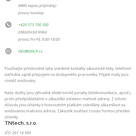
(MMS nejsou přijímány)
provoz nonstop
+420 373 700 300
(zákaznická linka)
provoz Po-Pá, 8:00-18:00
info@tntech.cz
Používejte přednostně výše uvedené kontakty zákaznické linky, telefonní
ústředna zajistí přepojení na dostupného pracovníka. Přijaté maily jsou
rovněž evidovány.
Naše služby jsou výhradně elektronické povahy (telekomunikace, apod.),
proto předpokládáme u zákazníků existenci mailové adresy. Z tohoto
důvodu jsou účtenky k hotovostním platbám odesílány zákazníkovi na
evidovanou mailovou adresu. Zákazník souhlasí s touto formou předání
účtenky.
TNtech, s.r.o.
IČO: 291 18 999