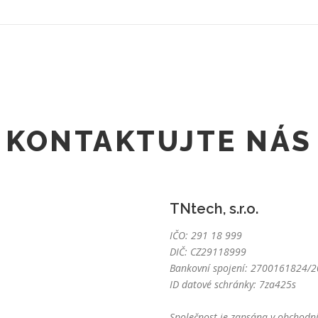
KONTAKTUJTE NÁS
TNtech, s.r.o.
IČO: 291 18 999
DIČ: CZ29118999
Bankovní spojení: 2700161824/20
ID datové schránky: 7za425s
Společnost je zapsána v obchodní