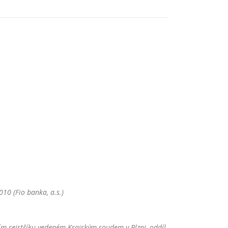
10 (Fio banka, a.s.)
m rejstříku vedeném Krajským soudem v Plzni, oddíl