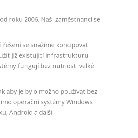
ě od roku 2006. Naši zaměstnanci se
é řešení se snažíme koncipovat
t již existující infrastrukturu
stémy fungují bez nutnosti velké
k aby je bylo možno používat bez
 Mimo operační systémy Windows
u, Android a další.