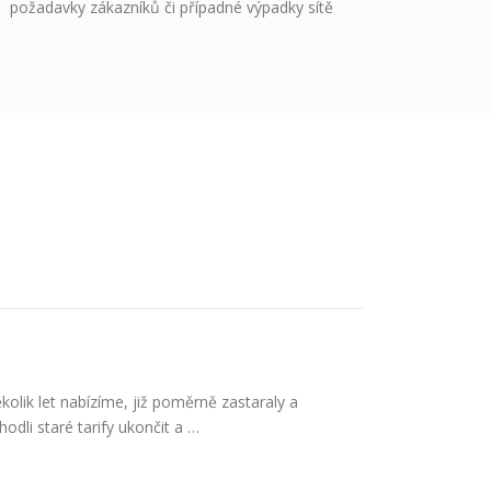
požadavky zákazníků či případné výpadky sítě
kolik let nabízíme, již poměrně zastaraly a
dli staré tarify ukončit a …