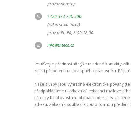
provoz nonstop
+420 373 700 300
(zákaznická linka)
provoz Po-Pá, 8:00-18:00
info@tntech.cz
Používejte přednostně výše uvedené kontakty zákaz
zajistí přepojení na dostupného pracovníka. Přijaté
Naše služby jsou výhradně elektronické povahy (te
předpokládáme u zákazníků existenci mailové adre
účtenky k hotovostním platbám odesílány zákazní
adresu. Zákazník souhlasí s touto formou předání 