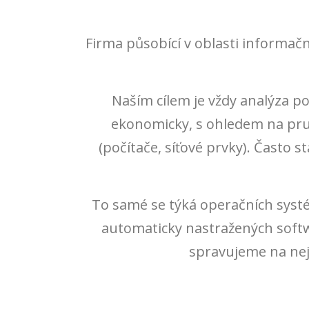
Firma působící v oblasti informačn
Naším cílem je vždy analýza p
ekonomicky, s ohledem na prudk
(počítače, síťové prvky). Často
To samé se týká operačních syst
automaticky nastražených soft
spravujeme na nejn