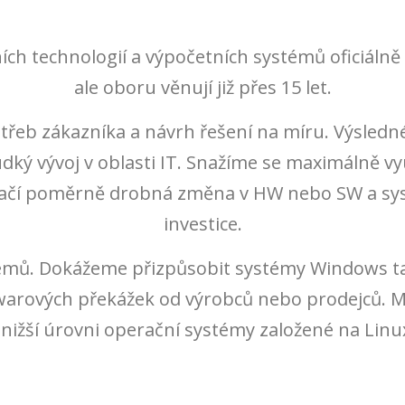
ích technologií a výpočetních systémů oficiáln
ale oboru věnují již přes 15 let.
otřeb zákazníka a návrh řešení na míru. Výsledn
ý vývoj v oblasti IT. Snažíme se maximálně využí
 stačí poměrně drobná změna v HW nebo SW a sy
investice.
émů. Dokážeme přizpůsobit systémy Windows ta
warových překážek od výrobců nebo prodejců.
ižší úrovni operační systémy založené na Linux