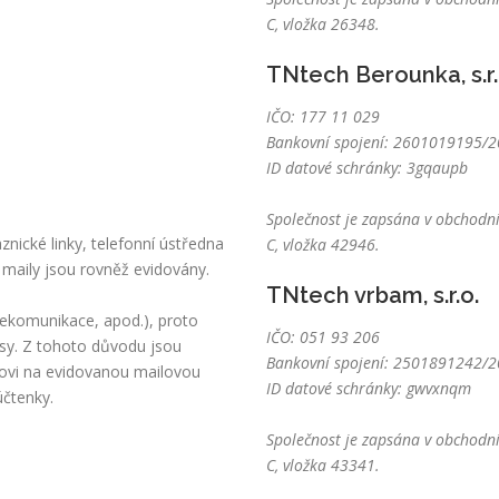
C, vložka 26348.
TNtech Berounka, s.r.
IČO: 177 11 029
Bankovní spojení: 2601019195/20
ID datové schránky: 3gqaupb
Společnost je zapsána v obchodní
nické linky, telefonní ústředna
C, vložka 42946.
 maily jsou rovněž evidovány.
TNtech vrbam, s.r.o.
lekomunikace, apod.), proto
IČO: 051 93 206
sy. Z tohoto důvodu jsou
Bankovní spojení: 2501891242/20
kovi na evidovanou mailovou
ID datové schránky: gwvxnqm
účtenky.
Společnost je zapsána v obchodní
C, vložka 43341.