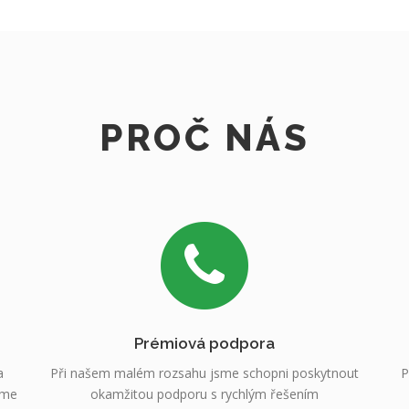
PROČ NÁS
Prémiová podpora
a
Při našem malém rozsahu jsme schopni poskytnout
P
sme
okamžitou podporu s rychlým řešením