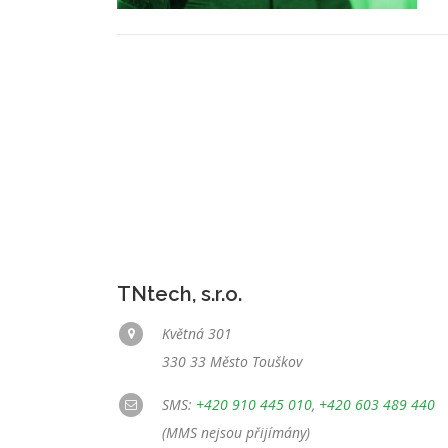
TNtech, s.r.o.
Květná 301
330 33 Město Touškov
SMS:
+420 910 445 010
,
+420 603 489 440
(MMS nejsou přijímány)