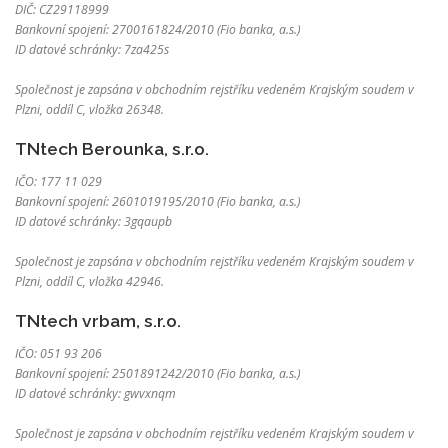
DIČ: CZ29118999
Bankovní spojení: 2700161824/2010 (Fio banka, a.s.)
ID datové schránky: 7za425s
Společnost je zapsána v obchodním rejstříku vedeném Krajským soudem v
Plzni, oddíl C, vložka 26348.
TNtech Berounka, s.r.o.
IČO: 177 11 029
Bankovní spojení: 2601019195/2010 (Fio banka, a.s.)
ID datové schránky: 3gqaupb
Společnost je zapsána v obchodním rejstříku vedeném Krajským soudem v
Plzni, oddíl C, vložka 42946.
TNtech vrbam, s.r.o.
IČO: 051 93 206
Bankovní spojení: 2501891242/2010 (Fio banka, a.s.)
ID datové schránky: gwvxnqm
Společnost je zapsána v obchodním rejstříku vedeném Krajským soudem v