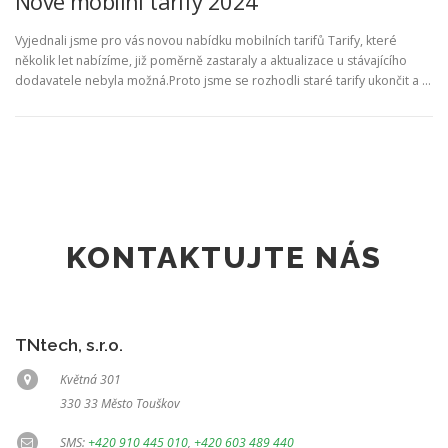
Nové mobilní tarify 2024
Vyjednali jsme pro vás novou nabídku mobilních tarifů Tarify, které
několik let nabízíme, již poměrně zastaraly a aktualizace u stávajícího
dodavatele nebyla možná.Proto jsme se rozhodli staré tarify ukončit a …
KONTAKTUJTE NÁS
TNtech, s.r.o.
Květná 301
330 33 Město Touškov
SMS:
+420 910 445 010
,
+420 603 489 440