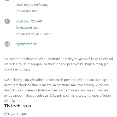
(MMS nejsou přijímány)
provoz nonstop
+420 373 700 300
(zákaznická linka)
provoz Po-Pá, 8:00-18:00
info@tntech.cz
Používejte přednostně výše uvedené kontakty zákaznické linky, telefonní
ústředna zajistí přepojení na dostupného pracovníka. Přijaté maily jsou
rovněž evidovány.
Naše služby jsou výhradně elektronické povahy (telekomunikace, apod.),
proto předpokládáme u zákazníků existenci mailové adresy. Z tohoto
důvodu jsou účtenky k hotovostním platbám odesílány zákazníkovi na
evidovanou mailovou adresu. Zákazník souhlasí s touto formou předání
účtenky.
TNtech, s.r.o.
IČO: 291 18 999