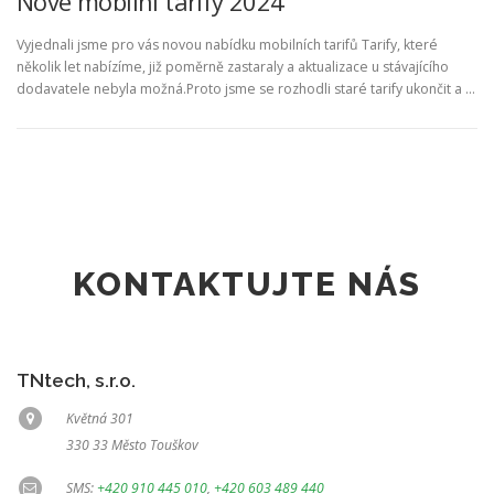
Nové mobilní tarify 2024
Vyjednali jsme pro vás novou nabídku mobilních tarifů Tarify, které
několik let nabízíme, již poměrně zastaraly a aktualizace u stávajícího
dodavatele nebyla možná.Proto jsme se rozhodli staré tarify ukončit a …
KONTAKTUJTE NÁS
TNtech, s.r.o.
Květná 301
330 33 Město Touškov
SMS:
+420 910 445 010
,
+420 603 489 440