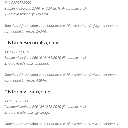
DIČ: CZ29118999
Bankovní spojení: 2700161824/2010 (Fio banka, a.s.)
ID datové schránky: 7za425s
Společnost je zapsána v obchodním rejstříku vedeném Krajským soudem v
Plzni, oddíl C, vložka 26348.
TNtech Berounka, s.r.o.
IČO: 177 11 029
Bankovní spojení: 2601019195/2010 (Fio banka, a.s.)
ID datové schránky: 3gqaupb
Společnost je zapsána v obchodním rejstříku vedeném Krajským soudem v
Plzni, oddíl C, vložka 42946.
TNtech vrbam, s.r.o.
IČO: 051 93 206
Bankovní spojení: 2501891242/2010 (Fio banka, a.s.)
ID datové schránky: gwvxnqm
Společnost je zapsána v obchodním rejstříku vedeném Krajským soudem v