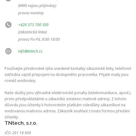
(MMS nejsou přijímány)
provoz nonstop
+420 373 700 300
(zákaznická linka)
provoz Po-Pá, 8:00-18:00
info@tntech.cz
Používejte přednostně výše uvedené kontakty zákaznické linky, telefonní
ústředna zajistí přepojení na dostupného pracovníka. Přijaté maily jsou
rovněž evidovány.
Naše služby jsou výhradně elektronické povahy (telekomunikace, apod.),
proto předpokládáme u zákazníků existenci mailové adresy. Z tohoto
důvodu jsou účtenky k hotovostním platbám odesílány zákazníkovi na
evidovanou mailovou adresu. Zákazník souhlasí s touto formou předání
účtenky.
TNtech, s.r.o.
IČO: 291 18 999