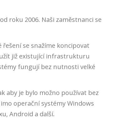
ě od roku 2006. Naši zaměstnanci se
é řešení se snažíme koncipovat
t již existující infrastrukturu
stémy fungují bez nutnosti velké
k aby je bylo možno používat bez
 Mimo operační systémy Windows
u, Android a další.