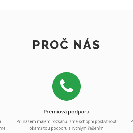
PROČ NÁS
Prémiová podpora
a
Při našem malém rozsahu jsme schopni poskytnout
P
sme
okamžitou podporu s rychlým řešením