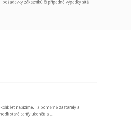
požadavky zákazníků či případné výpadky sítě
kolik let nabízíme, již poměrně zastaraly a
dli staré tarify ukončit a …