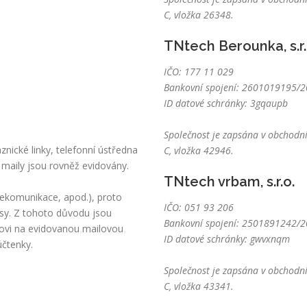
C, vložka 26348.
TNtech Berounka, s.r.
IČO: 177 11 029
Bankovní spojení: 2601019195/20
ID datové schránky: 3gqaupb
Společnost je zapsána v obchodní
nické linky, telefonní ústředna
C, vložka 42946.
 maily jsou rovněž evidovány.
TNtech vrbam, s.r.o.
lekomunikace, apod.), proto
IČO: 051 93 206
sy. Z tohoto důvodu jsou
Bankovní spojení: 2501891242/20
kovi na evidovanou mailovou
ID datové schránky: gwvxnqm
účtenky.
Společnost je zapsána v obchodní
C, vložka 43341.