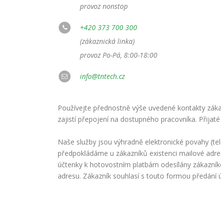
provoz nonstop
+420 373 700 300
(zákaznická linka)
provoz Po-Pá, 8:00-18:00
info@tntech.cz
Používejte přednostně výše uvedené kontakty zákaz
zajistí přepojení na dostupného pracovníka. Přijaté
Naše služby jsou výhradně elektronické povahy (te
předpokládáme u zákazníků existenci mailové adre
účtenky k hotovostním platbám odesílány zákazní
adresu. Zákazník souhlasí s touto formou předání 