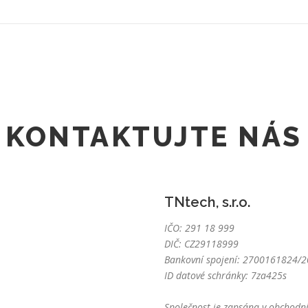
KONTAKTUJTE NÁS
TNtech, s.r.o.
IČO: 291 18 999
DIČ: CZ29118999
Bankovní spojení: 2700161824/20
ID datové schránky: 7za425s
Společnost je zapsána v obchodní