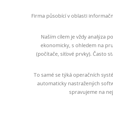
Firma působící v oblasti informačn
Naším cílem je vždy analýza p
ekonomicky, s ohledem na prudk
(počítače, síťové prvky). Často
To samé se týká operačních syst
automaticky nastražených soft
spravujeme na nejn