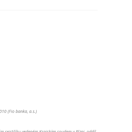
10 (Fio banka, a.s.)
m rejstříku vedeném Krajským soudem v Plzni, oddíl