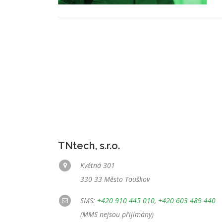
TNtech, s.r.o.
Květná 301
330 33 Město Touškov
SMS:
+420 910 445 010
,
+420 603 489 440
(MMS nejsou přijímány)