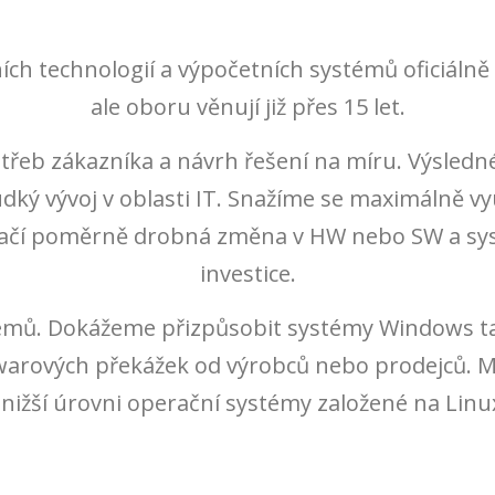
ích technologií a výpočetních systémů oficiáln
ale oboru věnují již přes 15 let.
otřeb zákazníka a návrh řešení na míru. Výsledn
ý vývoj v oblasti IT. Snažíme se maximálně využí
 stačí poměrně drobná změna v HW nebo SW a sy
investice.
émů. Dokážeme přizpůsobit systémy Windows ta
warových překážek od výrobců nebo prodejců.
ižší úrovni operační systémy založené na Linux