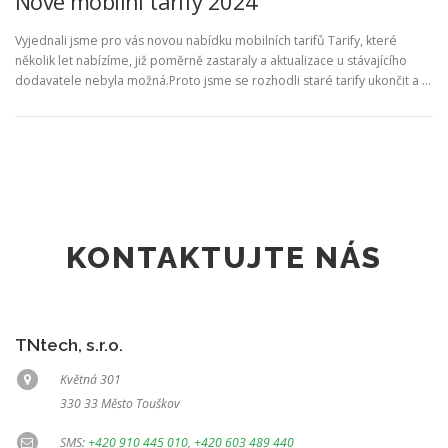
Nové mobilní tarify 2024
Vyjednali jsme pro vás novou nabídku mobilních tarifů Tarify, které
několik let nabízíme, již poměrně zastaraly a aktualizace u stávajícího
dodavatele nebyla možná.Proto jsme se rozhodli staré tarify ukončit a …
KONTAKTUJTE NÁS
TNtech, s.r.o.
Květná 301
330 33 Město Touškov
SMS:
+420 910 445 010
,
+420 603 489 440