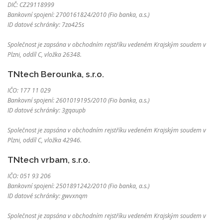
DIČ: CZ29118999
Bankovní spojení: 2700161824/2010 (Fio banka, a.s.)
ID datové schránky: 7za425s
Společnost je zapsána v obchodním rejstříku vedeném Krajským soudem v
Plzni, oddíl C, vložka 26348.
TNtech Berounka, s.r.o.
IČO: 177 11 029
Bankovní spojení: 2601019195/2010 (Fio banka, a.s.)
ID datové schránky: 3gqaupb
Společnost je zapsána v obchodním rejstříku vedeném Krajským soudem v
Plzni, oddíl C, vložka 42946.
TNtech vrbam, s.r.o.
IČO: 051 93 206
Bankovní spojení: 2501891242/2010 (Fio banka, a.s.)
ID datové schránky: gwvxnqm
Společnost je zapsána v obchodním rejstříku vedeném Krajským soudem v