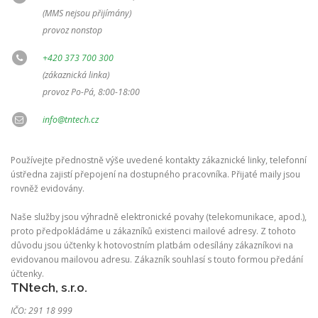
(MMS nejsou přijímány)
provoz nonstop
+420 373 700 300
(zákaznická linka)
provoz Po-Pá, 8:00-18:00
info@tntech.cz
Používejte přednostně výše uvedené kontakty zákaznické linky, telefonní
ústředna zajistí přepojení na dostupného pracovníka. Přijaté maily jsou
rovněž evidovány.
Naše služby jsou výhradně elektronické povahy (telekomunikace, apod.),
proto předpokládáme u zákazníků existenci mailové adresy. Z tohoto
důvodu jsou účtenky k hotovostním platbám odesílány zákazníkovi na
evidovanou mailovou adresu. Zákazník souhlasí s touto formou předání
účtenky.
TNtech, s.r.o.
IČO: 291 18 999