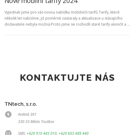
Nové mobilní tarify 2024
Vyjednali jsme pro vás novou nabídku mobilních tarifů Tarify, které
několik let nabízíme, již poměrně zastaraly a aktualizace u stávajícího
dodavatele nebyla možná.Proto jsme se rozhodli staré tarify ukončit a …
KONTAKTUJTE NÁS
TNtech, s.r.o.
Květná 301
330 33 Město Touškov
SMS:
+420 910 445 010
,
+420 603 489 440