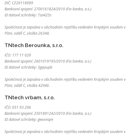
DIČ: CZ29118999
Bankovní spojení: 2700161824/2010 (Fio banka, a.s.)
ID datové schránky: 7za425s
Společnost je zapsána v obchodním rejstříku vedeném Krajským soudem v
Plzni, oddíl C, vložka 26348.
TNtech Berounka, s.r.o.
IČO: 177 11 029
Bankovní spojení: 2601019195/2010 (Fio banka, a.s.)
ID datové schránky: 3gqaupb
Společnost je zapsána v obchodním rejstříku vedeném Krajským soudem v
Plzni, oddíl C, vložka 42946.
TNtech vrbam, s.r.o.
IČO: 051 93 206
Bankovní spojení: 2501891242/2010 (Fio banka, a.s.)
ID datové schránky: gwvxnqm
Společnost je zapsána v obchodním rejstříku vedeném Krajským soudem v