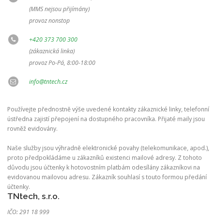
(MMS nejsou přijímány)
provoz nonstop
+420 373 700 300
(zákaznická linka)
provoz Po-Pá, 8:00-18:00
info@tntech.cz
Používejte přednostně výše uvedené kontakty zákaznické linky, telefonní
ústředna zajistí přepojení na dostupného pracovníka. Přijaté maily jsou
rovněž evidovány.
Naše služby jsou výhradně elektronické povahy (telekomunikace, apod.),
proto předpokládáme u zákazníků existenci mailové adresy. Z tohoto
důvodu jsou účtenky k hotovostním platbám odesílány zákazníkovi na
evidovanou mailovou adresu. Zákazník souhlasí s touto formou předání
účtenky.
TNtech, s.r.o.
IČO: 291 18 999