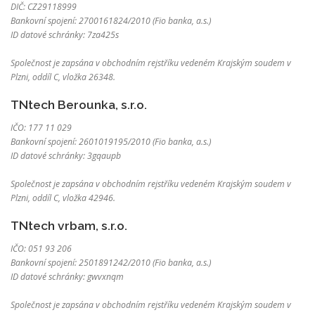
DIČ: CZ29118999
Bankovní spojení: 2700161824/2010 (Fio banka, a.s.)
ID datové schránky: 7za425s
Společnost je zapsána v obchodním rejstříku vedeném Krajským soudem v
Plzni, oddíl C, vložka 26348.
TNtech Berounka, s.r.o.
IČO: 177 11 029
Bankovní spojení: 2601019195/2010 (Fio banka, a.s.)
ID datové schránky: 3gqaupb
Společnost je zapsána v obchodním rejstříku vedeném Krajským soudem v
Plzni, oddíl C, vložka 42946.
TNtech vrbam, s.r.o.
IČO: 051 93 206
Bankovní spojení: 2501891242/2010 (Fio banka, a.s.)
ID datové schránky: gwvxnqm
Společnost je zapsána v obchodním rejstříku vedeném Krajským soudem v