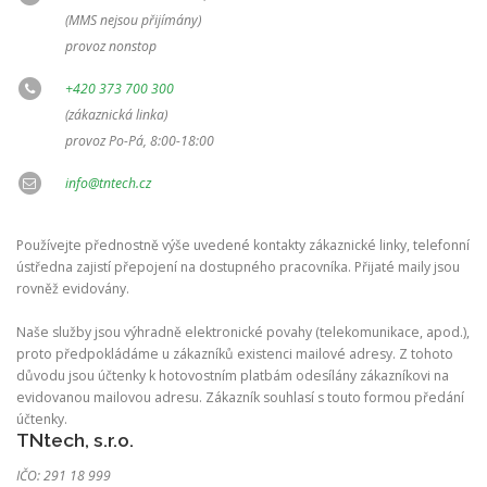
(MMS nejsou přijímány)
provoz nonstop
+420 373 700 300
(zákaznická linka)
provoz Po-Pá, 8:00-18:00
info@tntech.cz
Používejte přednostně výše uvedené kontakty zákaznické linky, telefonní
ústředna zajistí přepojení na dostupného pracovníka. Přijaté maily jsou
rovněž evidovány.
Naše služby jsou výhradně elektronické povahy (telekomunikace, apod.),
proto předpokládáme u zákazníků existenci mailové adresy. Z tohoto
důvodu jsou účtenky k hotovostním platbám odesílány zákazníkovi na
evidovanou mailovou adresu. Zákazník souhlasí s touto formou předání
účtenky.
TNtech, s.r.o.
IČO: 291 18 999