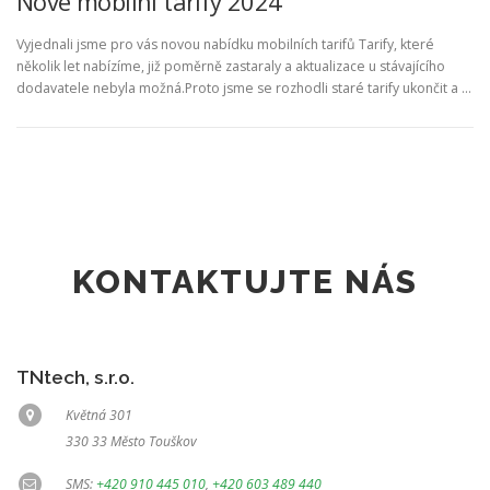
Nové mobilní tarify 2024
Vyjednali jsme pro vás novou nabídku mobilních tarifů Tarify, které
několik let nabízíme, již poměrně zastaraly a aktualizace u stávajícího
dodavatele nebyla možná.Proto jsme se rozhodli staré tarify ukončit a …
KONTAKTUJTE NÁS
TNtech, s.r.o.
Květná 301
330 33 Město Touškov
SMS:
+420 910 445 010
,
+420 603 489 440