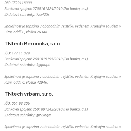
DIČ: CZ29118999
Bankovní spojení: 2700161824/2010 (Fio banka, a.s.)
ID datové schránky: 7za425s
Společnost je zapsána v obchodním rejstříku vedeném Krajským soudem v
Plzni, oddíl C, vložka 26348.
TNtech Berounka, s.r.o.
IČO: 177 11 029
Bankovní spojení: 2601019195/2010 (Fio banka, a.s.)
ID datové schránky: 3gqaupb
Společnost je zapsána v obchodním rejstříku vedeném Krajským soudem v
Plzni, oddíl C, vložka 42946.
TNtech vrbam, s.r.o.
IČO: 051 93 206
Bankovní spojení: 2501891242/2010 (Fio banka, a.s.)
ID datové schránky: gwvxnqm
Společnost je zapsána v obchodním rejstříku vedeném Krajským soudem v