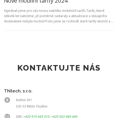
Nové mobilní tarify 2024
Vyjednali jsme pro vás novou nabídku mobilních tarifů Tarify, které
několik let nabízíme, již poměrně zastaraly a aktualizace u stávajícího
dodavatele nebyla možná.Proto jsme se rozhodli staré tarify ukončit a …
KONTAKTUJTE NÁS
TNtech, s.r.o.
Květná 301
330 33 Město Touškov
SMS:
+420 910 445 010
,
+420 603 489 440