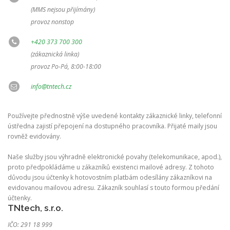
(MMS nejsou přijímány)
provoz nonstop
+420 373 700 300
(zákaznická linka)
provoz Po-Pá, 8:00-18:00
info@tntech.cz
Používejte přednostně výše uvedené kontakty zákaznické linky, telefonní
ústředna zajistí přepojení na dostupného pracovníka. Přijaté maily jsou
rovněž evidovány.
Naše služby jsou výhradně elektronické povahy (telekomunikace, apod.),
proto předpokládáme u zákazníků existenci mailové adresy. Z tohoto
důvodu jsou účtenky k hotovostním platbám odesílány zákazníkovi na
evidovanou mailovou adresu. Zákazník souhlasí s touto formou předání
účtenky.
TNtech, s.r.o.
IČO: 291 18 999