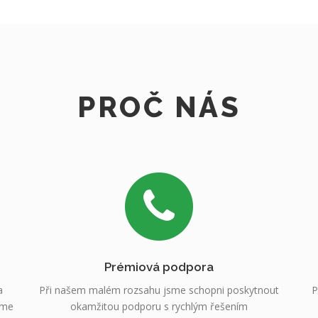
PROČ NÁS
Prémiová podpora
a
Při našem malém rozsahu jsme schopni poskytnout
P
sme
okamžitou podporu s rychlým řešením