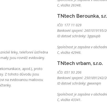
C, vložka 26348.
TNtech Berounka, s.r.
IČO: 177 11 029
Bankovní spojení: 2601019195/20
ID datové schránky: 3gqaupb
Společnost je zapsána v obchodní
nické linky, telefonní ústředna
C, vložka 42946.
 maily jsou rovněž evidovány.
TNtech vrbam, s.r.o.
lekomunikace, apod.), proto
IČO: 051 93 206
sy. Z tohoto důvodu jsou
Bankovní spojení: 2501891242/20
kovi na evidovanou mailovou
ID datové schránky: gwvxnqm
účtenky.
Společnost je zapsána v obchodní
C, vložka 43341.