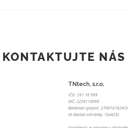
KONTAKTUJTE NÁS
TNtech, s.r.o.
IČO: 291 18 999
DIČ: CZ29118999
Bankovní spojení: 2700161824/20
ID datové schránky: 7za425s
Společnost je zapsána v obchodní