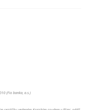
10 (Fio banka, a.s.)
m rejstříku vedeném Krajským soudem v Plzni, oddíl