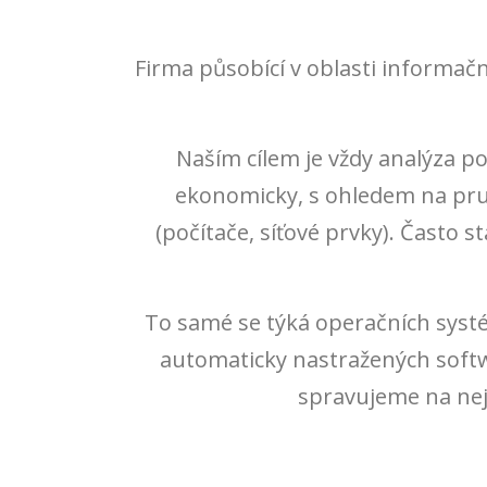
Firma působící v oblasti informačn
Naším cílem je vždy analýza p
ekonomicky, s ohledem na prudk
(počítače, síťové prvky). Často
To samé se týká operačních syst
automaticky nastražených soft
spravujeme na nejn