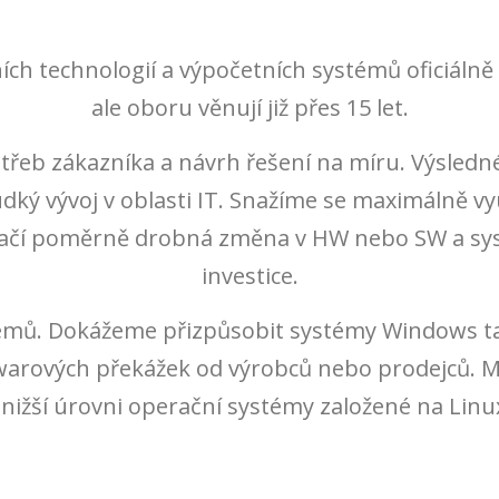
ích technologií a výpočetních systémů oficiáln
ale oboru věnují již přes 15 let.
otřeb zákazníka a návrh řešení na míru. Výsledn
ý vývoj v oblasti IT. Snažíme se maximálně využí
 stačí poměrně drobná změna v HW nebo SW a sy
investice.
émů. Dokážeme přizpůsobit systémy Windows ta
warových překážek od výrobců nebo prodejců.
ižší úrovni operační systémy založené na Linux