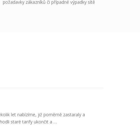
požadavky zákazníků či případné výpadky sítě
kolik let nabízíme, již poměrně zastaraly a
dli staré tarify ukončit a …