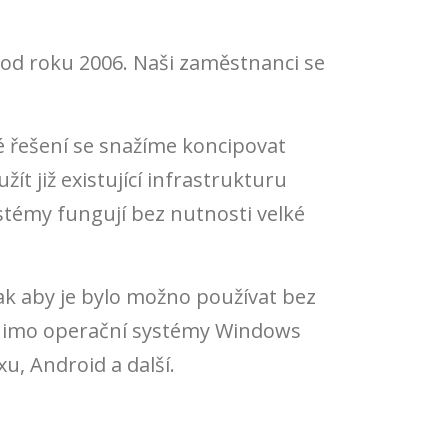
ě od roku 2006. Naši zaměstnanci se
é řešení se snažíme koncipovat
t již existující infrastrukturu
stémy fungují bez nutnosti velké
k aby je bylo možno používat bez
 Mimo operační systémy Windows
u, Android a další.