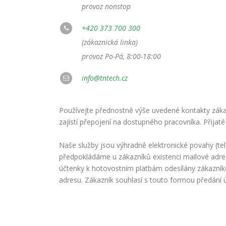
provoz nonstop
+420 373 700 300
(zákaznická linka)
provoz Po-Pá, 8:00-18:00
info@tntech.cz
Používejte přednostně výše uvedené kontakty zákaz
zajistí přepojení na dostupného pracovníka. Přijaté
Naše služby jsou výhradně elektronické povahy (te
předpokládáme u zákazníků existenci mailové adre
účtenky k hotovostním platbám odesílány zákazní
adresu. Zákazník souhlasí s touto formou předání 