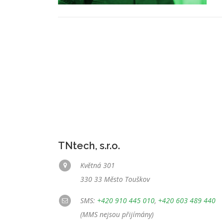
TNtech, s.r.o.
Květná 301
330 33 Město Touškov
SMS:
+420 910 445 010
,
+420 603 489 440
(MMS nejsou přijímány)