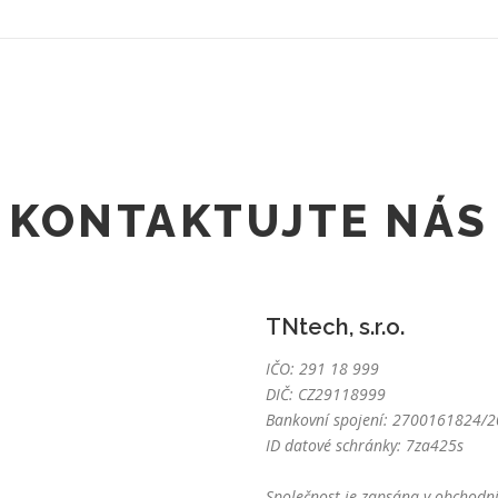
KONTAKTUJTE NÁS
TNtech, s.r.o.
IČO: 291 18 999
DIČ: CZ29118999
Bankovní spojení: 2700161824/20
ID datové schránky: 7za425s
Společnost je zapsána v obchodní