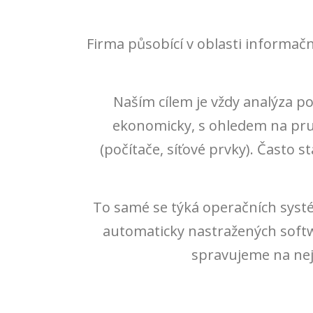
Firma působící v oblasti informačn
Naším cílem je vždy analýza p
ekonomicky, s ohledem na prudk
(počítače, síťové prvky). Často
To samé se týká operačních syst
automaticky nastražených soft
spravujeme na nejn