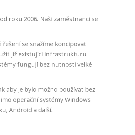
ě od roku 2006. Naši zaměstnanci se
é řešení se snažíme koncipovat
t již existující infrastrukturu
stémy fungují bez nutnosti velké
k aby je bylo možno používat bez
 Mimo operační systémy Windows
u, Android a další.