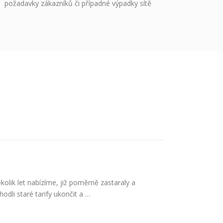
požadavky zákazníků či případné výpadky sítě
kolik let nabízíme, již poměrně zastaraly a
dli staré tarify ukončit a …