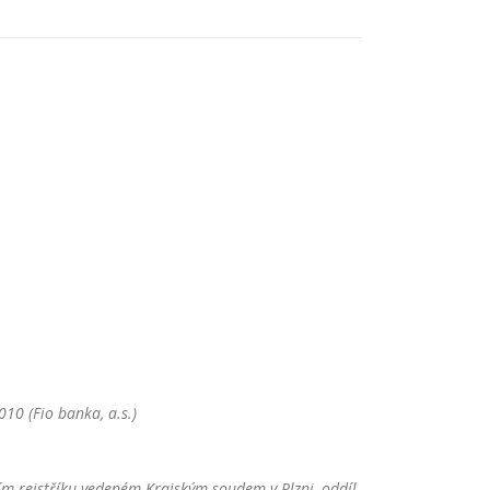
10 (Fio banka, a.s.)
m rejstříku vedeném Krajským soudem v Plzni, oddíl