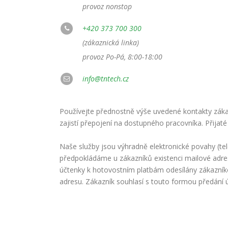
provoz nonstop
+420 373 700 300
(zákaznická linka)
provoz Po-Pá, 8:00-18:00
info@tntech.cz
Používejte přednostně výše uvedené kontakty zákaz
zajistí přepojení na dostupného pracovníka. Přijaté
Naše služby jsou výhradně elektronické povahy (te
předpokládáme u zákazníků existenci mailové adre
účtenky k hotovostním platbám odesílány zákazní
adresu. Zákazník souhlasí s touto formou předání 