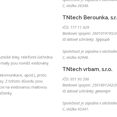
C, vložka 26348.
TNtech Berounka, s.r.
IČO: 177 11 029
Bankovní spojení: 2601019195/20
ID datové schránky: 3gqaupb
Společnost je zapsána v obchodní
nické linky, telefonní ústředna
C, vložka 42946.
 maily jsou rovněž evidovány.
TNtech vrbam, s.r.o.
lekomunikace, apod.), proto
IČO: 051 93 206
sy. Z tohoto důvodu jsou
Bankovní spojení: 2501891242/20
kovi na evidovanou mailovou
ID datové schránky: gwvxnqm
účtenky.
Společnost je zapsána v obchodní
C, vložka 43341.