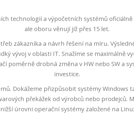
ích technologií a výpočetních systémů oficiáln
ale oboru věnují již přes 15 let.
otřeb zákazníka a návrh řešení na míru. Výsledn
ý vývoj v oblasti IT. Snažíme se maximálně využí
 stačí poměrně drobná změna v HW nebo SW a sy
investice.
émů. Dokážeme přizpůsobit systémy Windows ta
warových překážek od výrobců nebo prodejců.
ižší úrovni operační systémy založené na Linux