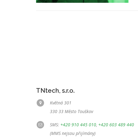
TNtech, s.r.o.
Květná 301
330 33 Město Touškov
SMS:
+420 910 445 010
,
+420 603 489 440
(MMS nejsou přijímány)