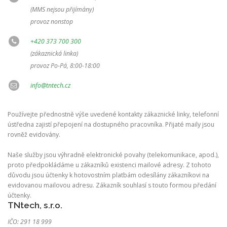
(MMS nejsou přijímány)
provoz nonstop
+420 373 700 300
(zákaznická linka)
provoz Po-Pá, 8:00-18:00
info@tntech.cz
Používejte přednostně výše uvedené kontakty zákaznické linky, telefonní
ústředna zajistí přepojení na dostupného pracovníka. Přijaté maily jsou
rovněž evidovány.
Naše služby jsou výhradně elektronické povahy (telekomunikace, apod.),
proto předpokládáme u zákazníků existenci mailové adresy. Z tohoto
důvodu jsou účtenky k hotovostním platbám odesílány zákazníkovi na
evidovanou mailovou adresu. Zákazník souhlasí s touto formou předání
účtenky.
TNtech, s.r.o.
IČO: 291 18 999