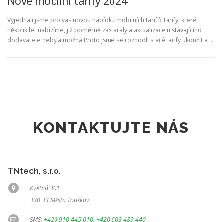
Nové mobilní tarify 2024
Vyjednali jsme pro vás novou nabídku mobilních tarifů Tarify, které
několik let nabízíme, již poměrně zastaraly a aktualizace u stávajícího
dodavatele nebyla možná.Proto jsme se rozhodli staré tarify ukončit a …
KONTAKTUJTE NÁS
TNtech, s.r.o.
Květná 301
330 33 Město Touškov
SMS:
+420 910 445 010
,
+420 603 489 440