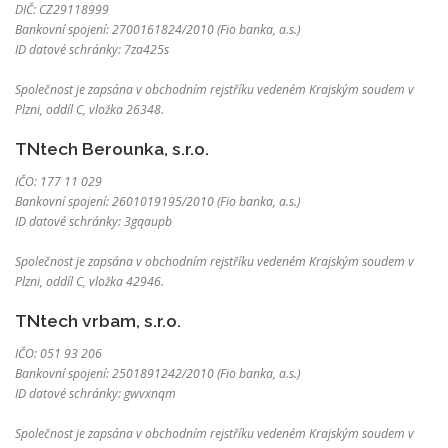
DIČ: CZ29118999
Bankovní spojení: 2700161824/2010 (Fio banka, a.s.)
ID datové schránky: 7za425s
Společnost je zapsána v obchodním rejstříku vedeném Krajským soudem v
Plzni, oddíl C, vložka 26348.
TNtech Berounka, s.r.o.
IČO: 177 11 029
Bankovní spojení: 2601019195/2010 (Fio banka, a.s.)
ID datové schránky: 3gqaupb
Společnost je zapsána v obchodním rejstříku vedeném Krajským soudem v
Plzni, oddíl C, vložka 42946.
TNtech vrbam, s.r.o.
IČO: 051 93 206
Bankovní spojení: 2501891242/2010 (Fio banka, a.s.)
ID datové schránky: gwvxnqm
Společnost je zapsána v obchodním rejstříku vedeném Krajským soudem v