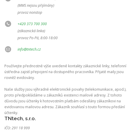
(MMS nejsou přijímány)
provoz nonstop
+420 373 700 300
(zákaznická linka)
provoz Po-Pá, 8:00-18:00
info@tntech.cz
Používejte přednostně výše uvedené kontakty zákaznické linky, telefonní
ústředna zajistí přepojení na dostupného pracovníka. Přijaté maily jsou
rovněž evidovány.
Naše služby jsou výhradně elektronické povahy (telekomunikace, apod.),
proto předpokládáme u zákazníků existenci mailové adresy. Z tohoto
důvodu jsou účtenky k hotovostním platbám odesílány zákazníkovi na
evidovanou mailovou adresu. Zákazník souhlasí s touto formou předání
účtenky.
TNtech, s.r.o.
IČO: 291 18 999