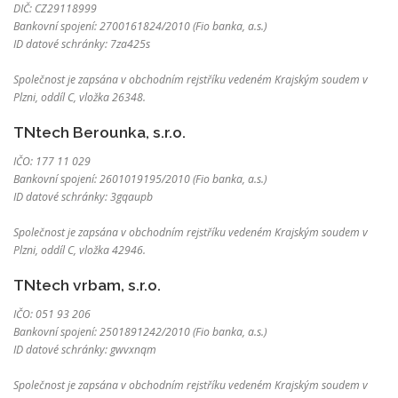
DIČ: CZ29118999
Bankovní spojení: 2700161824/2010 (Fio banka, a.s.)
ID datové schránky: 7za425s
Společnost je zapsána v obchodním rejstříku vedeném Krajským soudem v
Plzni, oddíl C, vložka 26348.
TNtech Berounka, s.r.o.
IČO: 177 11 029
Bankovní spojení: 2601019195/2010 (Fio banka, a.s.)
ID datové schránky: 3gqaupb
Společnost je zapsána v obchodním rejstříku vedeném Krajským soudem v
Plzni, oddíl C, vložka 42946.
TNtech vrbam, s.r.o.
IČO: 051 93 206
Bankovní spojení: 2501891242/2010 (Fio banka, a.s.)
ID datové schránky: gwvxnqm
Společnost je zapsána v obchodním rejstříku vedeném Krajským soudem v