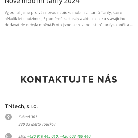
Nové mobilní tarify 2024
Vyjednali jsme pro vás novou nabídku mobilních tarifů Tarify, které
několik let nabízíme, již poměrně zastaraly a aktualizace u stávajícího
dodavatele nebyla možná.Proto jsme se rozhodli staré tarify ukončit a …
KONTAKTUJTE NÁS
TNtech, s.r.o.
Květná 301
330 33 Město Touškov
SMS:
+420 910 445 010
,
+420 603 489 440