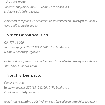
DIČ: CZ29118999
Bankovní spojení: 2700161824/2010 (Fio banka, a.s.)
ID datové schránky: 7za425s
Společnost je zapsána v obchodním rejstříku vedeném Krajským soudem v
Plzni, oddíl C, vložka 26348.
TNtech Berounka, s.r.o.
IČO: 177 11 029
Bankovní spojení: 2601019195/2010 (Fio banka, a.s.)
ID datové schránky: 3gqaupb
Společnost je zapsána v obchodním rejstříku vedeném Krajským soudem v
Plzni, oddíl C, vložka 42946.
TNtech vrbam, s.r.o.
IČO: 051 93 206
Bankovní spojení: 2501891242/2010 (Fio banka, a.s.)
ID datové schránky: gwvxnqm
Společnost je zapsána v obchodním rejstříku vedeném Krajským soudem v