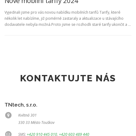
Nové mobilní tarify 2024
Vyjednali jsme pro vás novou nabídku mobilních tarifů Tarify, které
několik let nabízíme, již poměrně zastaraly a aktualizace u stávajícího
dodavatele nebyla možná.Proto jsme se rozhodli staré tarify ukončit a …
KONTAKTUJTE NÁS
TNtech, s.r.o.
Květná 301
330 33 Město Touškov
SMS:
+420 910 445 010
,
+420 603 489 440