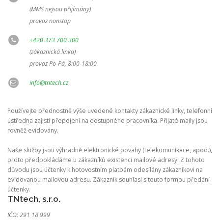
(MMS nejsou přijímány)
provoz nonstop
+420 373 700 300
(zákaznická linka)
provoz Po-Pá, 8:00-18:00
info@tntech.cz
Používejte přednostně výše uvedené kontakty zákaznické linky, telefonní
ústředna zajistí přepojení na dostupného pracovníka. Přijaté maily jsou
rovněž evidovány.
Naše služby jsou výhradně elektronické povahy (telekomunikace, apod.),
proto předpokládáme u zákazníků existenci mailové adresy. Z tohoto
důvodu jsou účtenky k hotovostním platbám odesílány zákazníkovi na
evidovanou mailovou adresu. Zákazník souhlasí s touto formou předání
účtenky.
TNtech, s.r.o.
IČO: 291 18 999