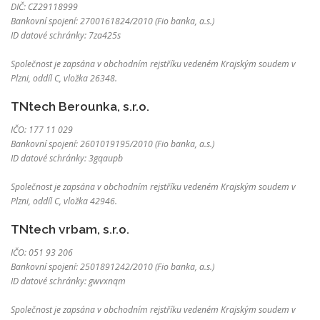
DIČ: CZ29118999
Bankovní spojení: 2700161824/2010 (Fio banka, a.s.)
ID datové schránky: 7za425s
Společnost je zapsána v obchodním rejstříku vedeném Krajským soudem v
Plzni, oddíl C, vložka 26348.
TNtech Berounka, s.r.o.
IČO: 177 11 029
Bankovní spojení: 2601019195/2010 (Fio banka, a.s.)
ID datové schránky: 3gqaupb
Společnost je zapsána v obchodním rejstříku vedeném Krajským soudem v
Plzni, oddíl C, vložka 42946.
TNtech vrbam, s.r.o.
IČO: 051 93 206
Bankovní spojení: 2501891242/2010 (Fio banka, a.s.)
ID datové schránky: gwvxnqm
Společnost je zapsána v obchodním rejstříku vedeném Krajským soudem v