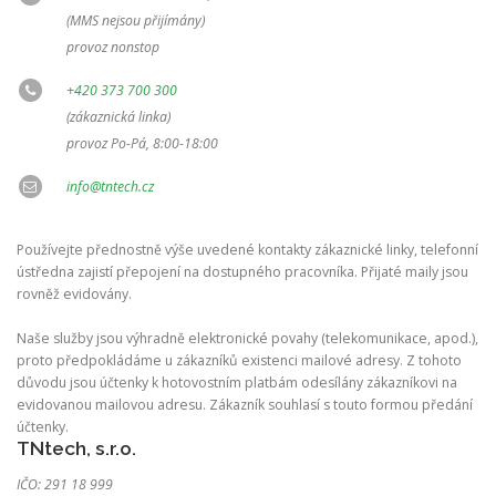
(MMS nejsou přijímány)
provoz nonstop
+420 373 700 300
(zákaznická linka)
provoz Po-Pá, 8:00-18:00
info@tntech.cz
Používejte přednostně výše uvedené kontakty zákaznické linky, telefonní
ústředna zajistí přepojení na dostupného pracovníka. Přijaté maily jsou
rovněž evidovány.
Naše služby jsou výhradně elektronické povahy (telekomunikace, apod.),
proto předpokládáme u zákazníků existenci mailové adresy. Z tohoto
důvodu jsou účtenky k hotovostním platbám odesílány zákazníkovi na
evidovanou mailovou adresu. Zákazník souhlasí s touto formou předání
účtenky.
TNtech, s.r.o.
IČO: 291 18 999