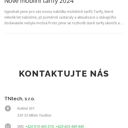
Nové mobilní tarify 2024
Vyjednali jsme pro vás novou nabídku mobilních tarifů Tarify, které
několik let nabízíme, již poměrně zastaraly a aktualizace u stávajícího
dodavatele nebyla možná.Proto jsme se rozhodli staré tarify ukončit a …
KONTAKTUJTE NÁS
TNtech, s.r.o.
Květná 301
330 33 Město Touškov
SMS:
+420 910 445 010
,
+420 603 489 440