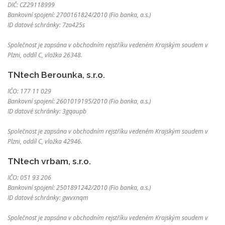
DIČ: CZ29118999
Bankovní spojení: 2700161824/2010 (Fio banka, a.s.)
ID datové schránky: 7za425s
Společnost je zapsána v obchodním rejstříku vedeném Krajským soudem v
Plzni, oddíl C, vložka 26348.
TNtech Berounka, s.r.o.
IČO: 177 11 029
Bankovní spojení: 2601019195/2010 (Fio banka, a.s.)
ID datové schránky: 3gqaupb
Společnost je zapsána v obchodním rejstříku vedeném Krajským soudem v
Plzni, oddíl C, vložka 42946.
TNtech vrbam, s.r.o.
IČO: 051 93 206
Bankovní spojení: 2501891242/2010 (Fio banka, a.s.)
ID datové schránky: gwvxnqm
Společnost je zapsána v obchodním rejstříku vedeném Krajským soudem v