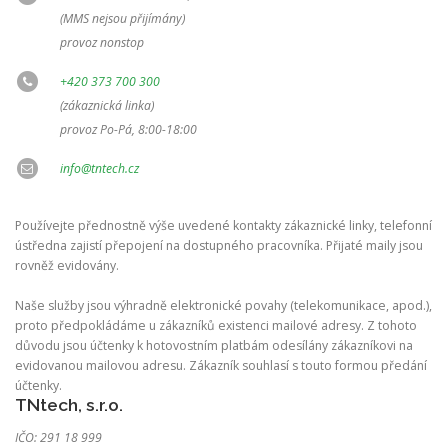
(MMS nejsou přijímány)
provoz nonstop
+420 373 700 300
(zákaznická linka)
provoz Po-Pá, 8:00-18:00
info@tntech.cz
Používejte přednostně výše uvedené kontakty zákaznické linky, telefonní
ústředna zajistí přepojení na dostupného pracovníka. Přijaté maily jsou
rovněž evidovány.
Naše služby jsou výhradně elektronické povahy (telekomunikace, apod.),
proto předpokládáme u zákazníků existenci mailové adresy. Z tohoto
důvodu jsou účtenky k hotovostním platbám odesílány zákazníkovi na
evidovanou mailovou adresu. Zákazník souhlasí s touto formou předání
účtenky.
TNtech, s.r.o.
IČO: 291 18 999