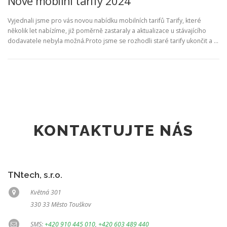
Nové mobilní tarify 2024
Vyjednali jsme pro vás novou nabídku mobilních tarifů Tarify, které
několik let nabízíme, již poměrně zastaraly a aktualizace u stávajícího
dodavatele nebyla možná.Proto jsme se rozhodli staré tarify ukončit a …
KONTAKTUJTE NÁS
TNtech, s.r.o.
Květná 301
330 33 Město Touškov
SMS:
+420 910 445 010
,
+420 603 489 440