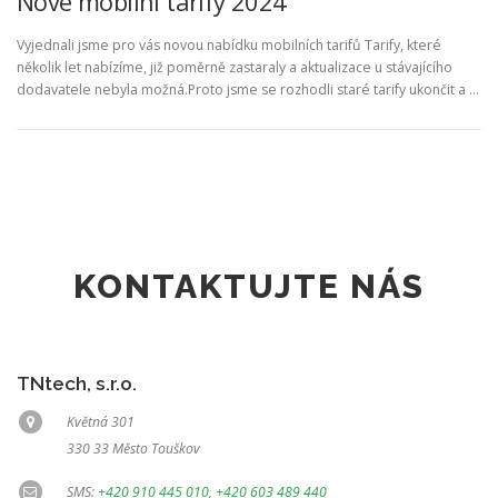
Nové mobilní tarify 2024
Vyjednali jsme pro vás novou nabídku mobilních tarifů Tarify, které
několik let nabízíme, již poměrně zastaraly a aktualizace u stávajícího
dodavatele nebyla možná.Proto jsme se rozhodli staré tarify ukončit a …
KONTAKTUJTE NÁS
TNtech, s.r.o.
Květná 301
330 33 Město Touškov
SMS:
+420 910 445 010
,
+420 603 489 440