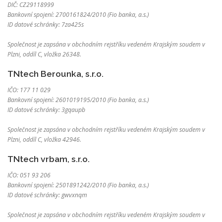
DIČ: CZ29118999
Bankovní spojení: 2700161824/2010 (Fio banka, a.s.)
ID datové schránky: 7za425s
Společnost je zapsána v obchodním rejstříku vedeném Krajským soudem v
Plzni, oddíl C, vložka 26348.
TNtech Berounka, s.r.o.
IČO: 177 11 029
Bankovní spojení: 2601019195/2010 (Fio banka, a.s.)
ID datové schránky: 3gqaupb
Společnost je zapsána v obchodním rejstříku vedeném Krajským soudem v
Plzni, oddíl C, vložka 42946.
TNtech vrbam, s.r.o.
IČO: 051 93 206
Bankovní spojení: 2501891242/2010 (Fio banka, a.s.)
ID datové schránky: gwvxnqm
Společnost je zapsána v obchodním rejstříku vedeném Krajským soudem v