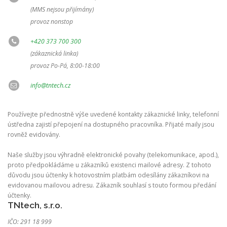
(MMS nejsou přijímány)
provoz nonstop
+420 373 700 300
(zákaznická linka)
provoz Po-Pá, 8:00-18:00
info@tntech.cz
Používejte přednostně výše uvedené kontakty zákaznické linky, telefonní
ústředna zajistí přepojení na dostupného pracovníka. Přijaté maily jsou
rovněž evidovány.
Naše služby jsou výhradně elektronické povahy (telekomunikace, apod.),
proto předpokládáme u zákazníků existenci mailové adresy. Z tohoto
důvodu jsou účtenky k hotovostním platbám odesílány zákazníkovi na
evidovanou mailovou adresu. Zákazník souhlasí s touto formou předání
účtenky.
TNtech, s.r.o.
IČO: 291 18 999