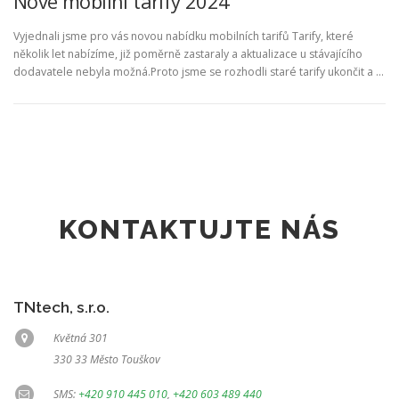
Nové mobilní tarify 2024
Vyjednali jsme pro vás novou nabídku mobilních tarifů Tarify, které
několik let nabízíme, již poměrně zastaraly a aktualizace u stávajícího
dodavatele nebyla možná.Proto jsme se rozhodli staré tarify ukončit a …
KONTAKTUJTE NÁS
TNtech, s.r.o.
Květná 301
330 33 Město Touškov
SMS:
+420 910 445 010
,
+420 603 489 440