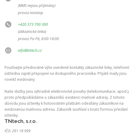
(MMS nejsou přijímány)
provoz nonstop
+420 373 700 300
(zákaznická linka)
provoz Po-Pá, 8:00-18:00
info@tntech.cz
Používejte přednostně výše uvedené kontakty zákaznické linky, telefonní
ústředna zajistí přepojení na dostupného pracovníka. Přijaté maily jsou
rovněž evidovány.
Naše služby jsou výhradně elektronické povahy (telekomunikace, apod.),
proto předpokládáme u zákazníků existenci mailové adresy. Z tohoto
důvodu jsou účtenky k hotovostním platbám odesílány zákazníkovi na
evidovanou mailovou adresu. Zákazník souhlasí s touto formou předání
účtenky.
TNtech, s.r.o.
IČO: 291 18 999