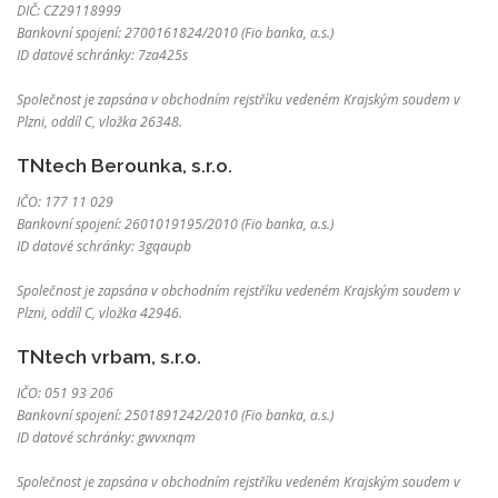
DIČ: CZ29118999
Bankovní spojení: 2700161824/2010 (Fio banka, a.s.)
ID datové schránky: 7za425s
Společnost je zapsána v obchodním rejstříku vedeném Krajským soudem v
Plzni, oddíl C, vložka 26348.
TNtech Berounka, s.r.o.
IČO: 177 11 029
Bankovní spojení: 2601019195/2010 (Fio banka, a.s.)
ID datové schránky: 3gqaupb
Společnost je zapsána v obchodním rejstříku vedeném Krajským soudem v
Plzni, oddíl C, vložka 42946.
TNtech vrbam, s.r.o.
IČO: 051 93 206
Bankovní spojení: 2501891242/2010 (Fio banka, a.s.)
ID datové schránky: gwvxnqm
Společnost je zapsána v obchodním rejstříku vedeném Krajským soudem v