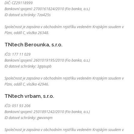
DIČ: CZ29118999
Bankovní spojení: 2700161824/2010 (Fio banka, a.s.)
ID datové schránky: 7za425s
Společnost je zapsána v obchodním rejstříku vedeném Krajským soudem v
Plzni, oddíl C, vložka 26348.
TNtech Berounka, s.r.o.
IČO: 177 11 029
Bankovní spojení: 2601019195/2010 (Fio banka, a.s.)
ID datové schránky: 3gqaupb
Společnost je zapsána v obchodním rejstříku vedeném Krajským soudem v
Plzni, oddíl C, vložka 42946.
TNtech vrbam, s.r.o.
IČO: 051 93 206
Bankovní spojení: 2501891242/2010 (Fio banka, a.s.)
ID datové schránky: gwvxnqm
Společnost je zapsána v obchodním rejstříku vedeném Krajským soudem v