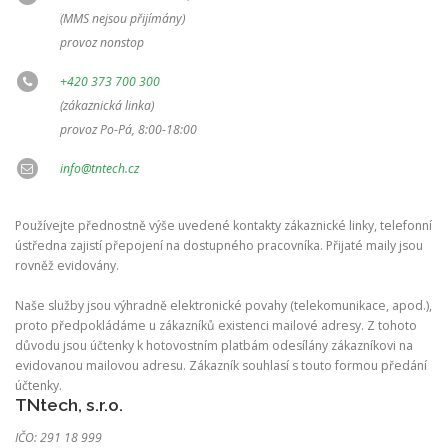
(MMS nejsou přijímány)
provoz nonstop
+420 373 700 300
(zákaznická linka)
provoz Po-Pá, 8:00-18:00
info@tntech.cz
Používejte přednostně výše uvedené kontakty zákaznické linky, telefonní
ústředna zajistí přepojení na dostupného pracovníka. Přijaté maily jsou
rovněž evidovány.
Naše služby jsou výhradně elektronické povahy (telekomunikace, apod.),
proto předpokládáme u zákazníků existenci mailové adresy. Z tohoto
důvodu jsou účtenky k hotovostním platbám odesílány zákazníkovi na
evidovanou mailovou adresu. Zákazník souhlasí s touto formou předání
účtenky.
TNtech, s.r.o.
IČO: 291 18 999