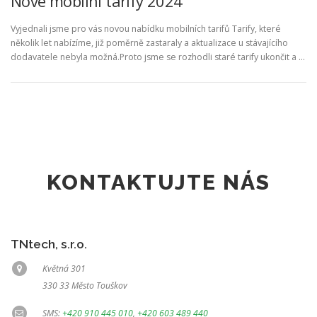
Nové mobilní tarify 2024
Vyjednali jsme pro vás novou nabídku mobilních tarifů Tarify, které
několik let nabízíme, již poměrně zastaraly a aktualizace u stávajícího
dodavatele nebyla možná.Proto jsme se rozhodli staré tarify ukončit a …
KONTAKTUJTE NÁS
TNtech, s.r.o.
Květná 301
330 33 Město Touškov
SMS:
+420 910 445 010
,
+420 603 489 440