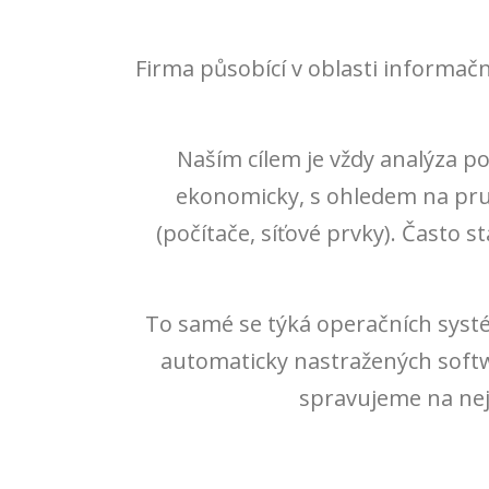
Firma působící v oblasti informačn
Naším cílem je vždy analýza p
ekonomicky, s ohledem na prudk
(počítače, síťové prvky). Často
To samé se týká operačních syst
automaticky nastražených soft
spravujeme na nejn