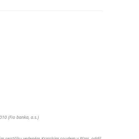
10 (Fio banka, a.s.)
m rejstříku vedeném Krajským soudem v Plzni, oddíl