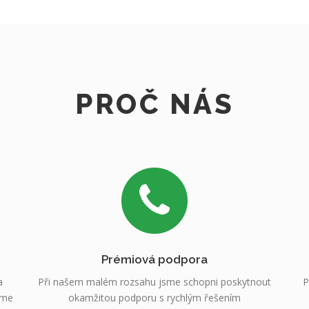
PROČ NÁS
Prémiová podpora
a
Při našem malém rozsahu jsme schopni poskytnout
P
sme
okamžitou podporu s rychlým řešením