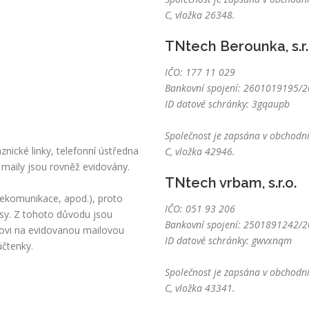
C, vložka 26348.
TNtech Berounka, s.r.
IČO: 177 11 029
Bankovní spojení: 2601019195/20
ID datové schránky: 3gqaupb
Společnost je zapsána v obchodní
nické linky, telefonní ústředna
C, vložka 42946.
 maily jsou rovněž evidovány.
TNtech vrbam, s.r.o.
lekomunikace, apod.), proto
IČO: 051 93 206
sy. Z tohoto důvodu jsou
Bankovní spojení: 2501891242/20
kovi na evidovanou mailovou
ID datové schránky: gwvxnqm
účtenky.
Společnost je zapsána v obchodní
C, vložka 43341.