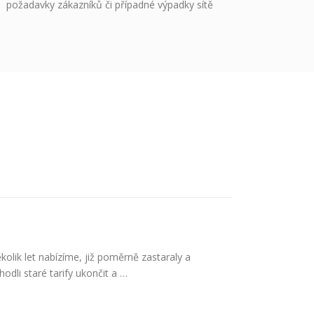
požadavky zákazníků či případné výpadky sítě
kolik let nabízíme, již poměrně zastaraly a
dli staré tarify ukončit a …