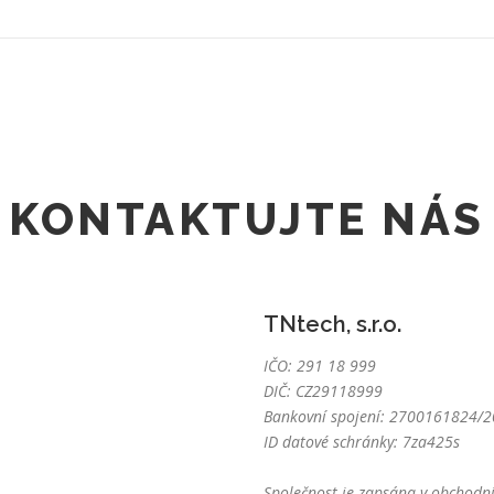
KONTAKTUJTE NÁS
TNtech, s.r.o.
IČO: 291 18 999
DIČ: CZ29118999
Bankovní spojení: 2700161824/20
ID datové schránky: 7za425s
Společnost je zapsána v obchodní