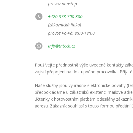
provoz nonstop
+420 373 700 300
(zákaznická linka)
provoz Po-Pá, 8:00-18:00
info@tntech.cz
Používejte přednostně výše uvedené kontakty zákaz
zajistí přepojení na dostupného pracovníka. Přijaté
Naše služby jsou výhradně elektronické povahy (te
předpokládáme u zákazníků existenci mailové adre
účtenky k hotovostním platbám odesílány zákazní
adresu. Zákazník souhlasí s touto formou předání 