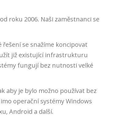
ě od roku 2006. Naši zaměstnanci se
é řešení se snažíme koncipovat
t již existující infrastrukturu
stémy fungují bez nutnosti velké
k aby je bylo možno používat bez
 Mimo operační systémy Windows
u, Android a další.