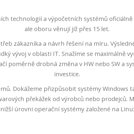
ích technologií a výpočetních systémů oficiáln
ale oboru věnují již přes 15 let.
otřeb zákazníka a návrh řešení na míru. Výsledn
ý vývoj v oblasti IT. Snažíme se maximálně využí
 stačí poměrně drobná změna v HW nebo SW a sy
investice.
émů. Dokážeme přizpůsobit systémy Windows ta
warových překážek od výrobců nebo prodejců.
ižší úrovni operační systémy založené na Linux