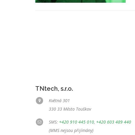
TNtech, s.r.o.
Květná 301
330 33 Město Touškov
SMS:
+420 910 445 010
,
+420 603 489 440
(MMS nejsou přijímány)