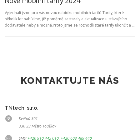
Nové mobilní tarify 2024
Vyjednali jsme pro vás novou nabídku mobilních tarifů Tarify, které
několik let nabízíme, již poměrně zastaraly a aktualizace u stávajícího
dodavatele nebyla možná.Proto jsme se rozhodli staré tarify ukončit a …
KONTAKTUJTE NÁS
TNtech, s.r.o.
Květná 301
330 33 Město Touškov
SMS:
+420 910 445 010
,
+420 603 489 440