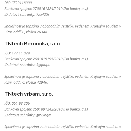
DIČ: CZ29118999
Bankovní spojení: 2700161824/2010 (Fio banka, a.s.)
ID datové schránky: 7za425s
Společnost je zapsána v obchodním rejstříku vedeném Krajským soudem v
Plzni, oddíl C, vložka 26348.
TNtech Berounka, s.r.o.
IČO: 177 11 029
Bankovní spojení: 2601019195/2010 (Fio banka, a.s.)
ID datové schránky: 3gqaupb
Společnost je zapsána v obchodním rejstříku vedeném Krajským soudem v
Plzni, oddíl C, vložka 42946.
TNtech vrbam, s.r.o.
IČO: 051 93 206
Bankovní spojení: 2501891242/2010 (Fio banka, a.s.)
ID datové schránky: gwvxnqm
Společnost je zapsána v obchodním rejstříku vedeném Krajským soudem v