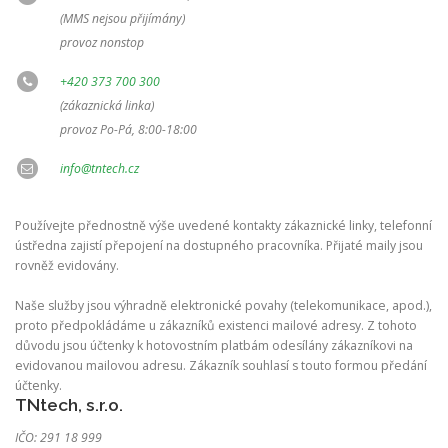
(MMS nejsou přijímány)
provoz nonstop
+420 373 700 300
(zákaznická linka)
provoz Po-Pá, 8:00-18:00
info@tntech.cz
Používejte přednostně výše uvedené kontakty zákaznické linky, telefonní
ústředna zajistí přepojení na dostupného pracovníka. Přijaté maily jsou
rovněž evidovány.
Naše služby jsou výhradně elektronické povahy (telekomunikace, apod.),
proto předpokládáme u zákazníků existenci mailové adresy. Z tohoto
důvodu jsou účtenky k hotovostním platbám odesílány zákazníkovi na
evidovanou mailovou adresu. Zákazník souhlasí s touto formou předání
účtenky.
TNtech, s.r.o.
IČO: 291 18 999