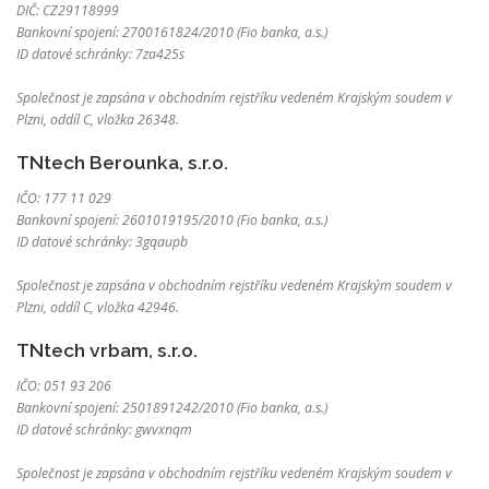
DIČ: CZ29118999
Bankovní spojení: 2700161824/2010 (Fio banka, a.s.)
ID datové schránky: 7za425s
Společnost je zapsána v obchodním rejstříku vedeném Krajským soudem v
Plzni, oddíl C, vložka 26348.
TNtech Berounka, s.r.o.
IČO: 177 11 029
Bankovní spojení: 2601019195/2010 (Fio banka, a.s.)
ID datové schránky: 3gqaupb
Společnost je zapsána v obchodním rejstříku vedeném Krajským soudem v
Plzni, oddíl C, vložka 42946.
TNtech vrbam, s.r.o.
IČO: 051 93 206
Bankovní spojení: 2501891242/2010 (Fio banka, a.s.)
ID datové schránky: gwvxnqm
Společnost je zapsána v obchodním rejstříku vedeném Krajským soudem v