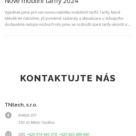
Nové mobilní tarify 2024
Vyjednali jsme pro vás novou nabídku mobilních tarifů Tarify, které
několik let nabízíme, již poměrně zastaraly a aktualizace u stávajícího
dodavatele nebyla možná.Proto jsme se rozhodli staré tarify ukončit a …
KONTAKTUJTE NÁS
TNtech, s.r.o.
Květná 301
330 33 Město Touškov
SMS:
+420 910 445 010
,
+420 603 489 440