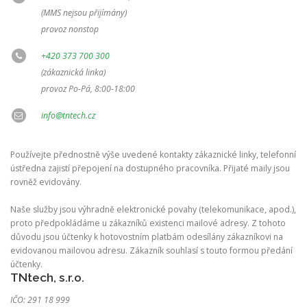
(MMS nejsou přijímány)
provoz nonstop
+420 373 700 300
(zákaznická linka)
provoz Po-Pá, 8:00-18:00
info@tntech.cz
Používejte přednostně výše uvedené kontakty zákaznické linky, telefonní
ústředna zajistí přepojení na dostupného pracovníka. Přijaté maily jsou
rovněž evidovány.
Naše služby jsou výhradně elektronické povahy (telekomunikace, apod.),
proto předpokládáme u zákazníků existenci mailové adresy. Z tohoto
důvodu jsou účtenky k hotovostním platbám odesílány zákazníkovi na
evidovanou mailovou adresu. Zákazník souhlasí s touto formou předání
účtenky.
TNtech, s.r.o.
IČO: 291 18 999