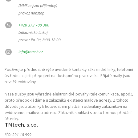
(MMS nejsou přijímány)
provoz nonstop
+420 373 700 300
(zákaznická linka)
provoz Po-Pá, 8:00-18:00
info@tntech.cz
Používejte přednostně výše uvedené kontakty zákaznické linky, telefonní
ústředna zajistí přepojení na dostupného pracovníka. Přijaté maily jsou
rovněž evidovány.
Naše služby jsou výhradně elektronické povahy (telekomunikace, apod.),
proto předpokládáme u zákazníků existenci mailové adresy. Z tohoto
důvodu jsou účtenky k hotovostním platbám odesílány zákazníkovi na
evidovanou mailovou adresu. Zákazník souhlasí s touto formou předání
účtenky.
TNtech, s.r.o.
IČO: 291 18 999