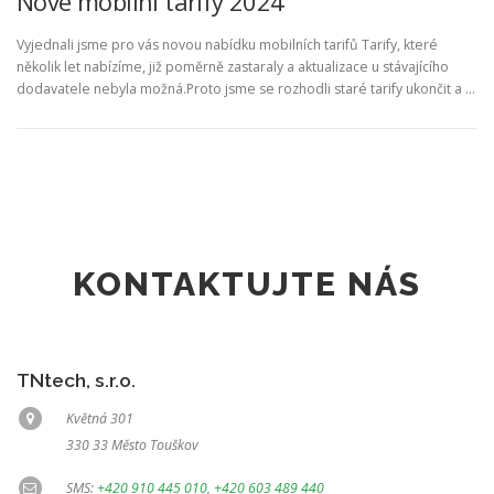
Nové mobilní tarify 2024
Vyjednali jsme pro vás novou nabídku mobilních tarifů Tarify, které
několik let nabízíme, již poměrně zastaraly a aktualizace u stávajícího
dodavatele nebyla možná.Proto jsme se rozhodli staré tarify ukončit a …
KONTAKTUJTE NÁS
TNtech, s.r.o.
Květná 301
330 33 Město Touškov
SMS:
+420 910 445 010
,
+420 603 489 440