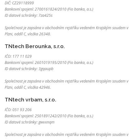
DIČ: CZ29118999
Bankovní spojení: 2700161824/2010 (Fio banka, a.s.)
ID datové schránky: 7za425s
Společnost je zapsána v obchodním rejstříku vedeném Krajským soudem v
Plzni, oddíl C, vložka 26348.
TNtech Berounka, s.r.o.
IČO: 177 11 029
Bankovní spojení: 2601019195/2010 (Fio banka, a.s.)
ID datové schránky: 3gqaupb
Společnost je zapsána v obchodním rejstříku vedeném Krajským soudem v
Plzni, oddíl C, vložka 42946.
TNtech vrbam, s.r.o.
IČO: 051 93 206
Bankovní spojení: 2501891242/2010 (Fio banka, a.s.)
ID datové schránky: gwvxnqm
Společnost je zapsána v obchodním rejstříku vedeném Krajským soudem v