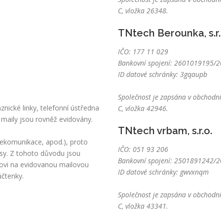
C, vložka 26348.
TNtech Berounka, s.r.
IČO: 177 11 029
Bankovní spojení: 2601019195/20
ID datové schránky: 3gqaupb
Společnost je zapsána v obchodní
nické linky, telefonní ústředna
C, vložka 42946.
 maily jsou rovněž evidovány.
TNtech vrbam, s.r.o.
lekomunikace, apod.), proto
IČO: 051 93 206
sy. Z tohoto důvodu jsou
Bankovní spojení: 2501891242/20
kovi na evidovanou mailovou
ID datové schránky: gwvxnqm
účtenky.
Společnost je zapsána v obchodní
C, vložka 43341.