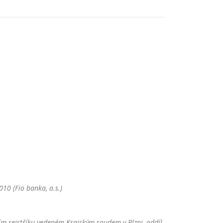
10 (Fio banka, a.s.)
m rejstříku vedeném Krajským soudem v Plzni, oddíl