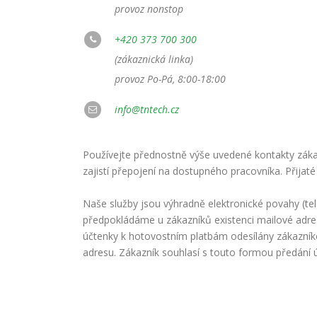
provoz nonstop
+420 373 700 300
(zákaznická linka)
provoz Po-Pá, 8:00-18:00
info@tntech.cz
Používejte přednostně výše uvedené kontakty zákaz
zajistí přepojení na dostupného pracovníka. Přijaté
Naše služby jsou výhradně elektronické povahy (te
předpokládáme u zákazníků existenci mailové adre
účtenky k hotovostním platbám odesílány zákazní
adresu. Zákazník souhlasí s touto formou předání 