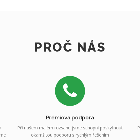
PROČ NÁS
Prémiová podpora
a
Při našem malém rozsahu jsme schopni poskytnout
P
sme
okamžitou podporu s rychlým řešením