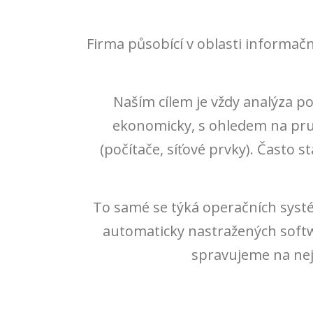
Firma působící v oblasti informačn
Naším cílem je vždy analýza p
ekonomicky, s ohledem na prudk
(počítače, síťové prvky). Často
To samé se týká operačních syst
automaticky nastražených soft
spravujeme na nejn