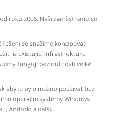
ě od roku 2006. Naši zaměstnanci se
é řešení se snažíme koncipovat
t již existující infrastrukturu
stémy fungují bez nutnosti velké
k aby je bylo možno používat bez
 Mimo operační systémy Windows
u, Android a další.