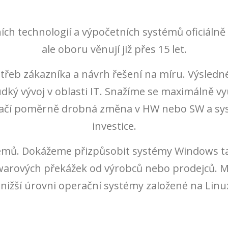
ích technologií a výpočetních systémů oficiáln
ale oboru věnují již přes 15 let.
otřeb zákazníka a návrh řešení na míru. Výsledn
ý vývoj v oblasti IT. Snažíme se maximálně využí
 stačí poměrně drobná změna v HW nebo SW a sy
investice.
émů. Dokážeme přizpůsobit systémy Windows ta
warových překážek od výrobců nebo prodejců.
ižší úrovni operační systémy založené na Linux