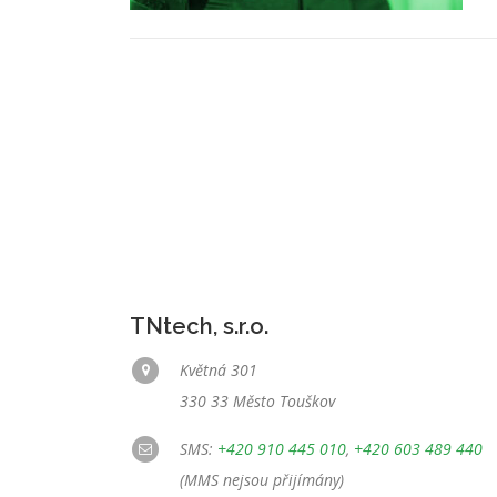
TNtech, s.r.o.
Květná 301
330 33 Město Touškov
SMS:
+420 910 445 010
,
+420 603 489 440
(MMS nejsou přijímány)