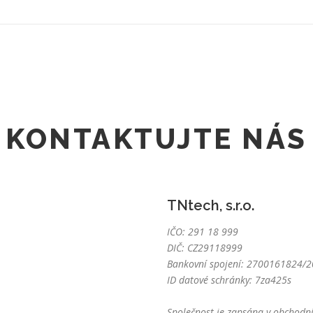
KONTAKTUJTE NÁS
TNtech, s.r.o.
IČO: 291 18 999
DIČ: CZ29118999
Bankovní spojení: 2700161824/20
ID datové schránky: 7za425s
Společnost je zapsána v obchodní