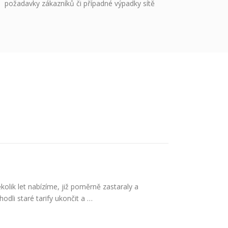
požadavky zákazníků či případné výpadky sítě
kolik let nabízíme, již poměrně zastaraly a
dli staré tarify ukončit a …